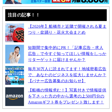
注目の記事！！
【2026年】船橋市と近隣で開催される夏ま
つり・盆踊り・花火大会まとめ
短期間で集中的にPR！「記事広告・求人
広告」で今すぐ知ってほしい情報をしっか
りターゲットに届けませんか？
毎月30万人に読まれてます！地域密着広告
で、あなたのビジネスを拡大しませんか？
【バナー広告募集のお知らせ】
【船橋の情報求む！】写真付きで情報提供
を下さった方の中から選考の上500円分の
Amazonギフト券をプレゼント致します！