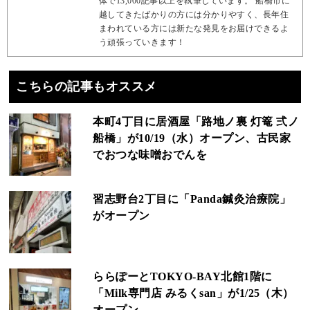
体で13,000記事以上を執筆しています。 船橋市に
越してきたばかりの方には分かりやすく、長年住
まわれている方には新たな発見をお届けできるよ
う頑張っていきます！
こちらの記事もオススメ
本町4丁目に居酒屋「路地ノ裏 灯篭 弍ノ
船橋」が10/19（水）オープン、古民家
でおつな味噌おでんを
習志野台2丁目に「Panda鍼灸治療院」
がオープン
ららぽーとTOKYO‐BAY北館1階に
「Milk専門店 みるくsan」が1/25（木）
オープン