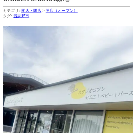
カテゴリ:
開店・閉店
>
開店（オープン）
タグ:
習志野市