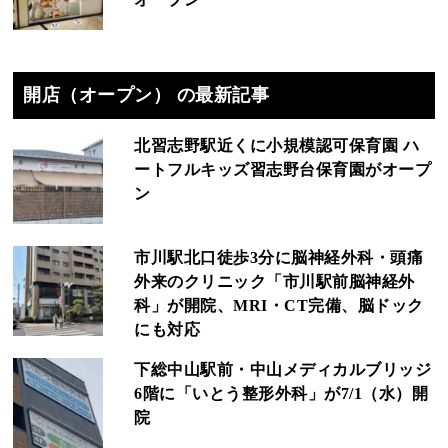
開店（オープン） の最新記事
北習志野駅近くに小規模認可保育園 ハ
ートフルキッズ習志野台保育園がオープ
ン
市川駅北口徒歩3分に脳神経外科・頭痛
外来のクリニック「市川駅前脳神経外
科」が開院、MRI・CT完備、脳ドック
にも対応
下総中山駅前・中山メディカルブリッジ
6階に「いとう整形外科」が7/1（水）開
院