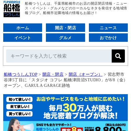
船橋つうしんは、千葉県船橋市のお店の開店閉店情報・ニュー
ス・イベント・グルメなどのローカルなネタを発信する地域情
報ブログ。船橋市近隣地域の情報もお届け！
ホーム
開店・閉店
ニュース
イベント
グルメ
おでかけ
船橋つうしんTOP
>
開店・閉店
>
開店（オープン）
>
習志野市
谷津5丁目に「スタジオ コフレ 船橋津田沼STUDIO」が8/8（金）
オープン、GARULA GARAGE跡地