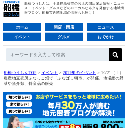
船橋つうしんは、千葉県船橋市のお店の開店閉店情報・ニュー
ス・イベント・グルメなどのローカルなネタを発信する地域情
報ブログ。船橋市近隣地域の情報もお届け！
ホーム
開店・閉店
ニュース
イベント
グルメ
おでかけ
船橋つうしんTOP
>
イベント
>
2017年のイベント
>
10/21（土）
農産物直売所ふなっこ畑で「ふなばし朝市」が開催、地場産の野
菜や魚介類、特産品の販売