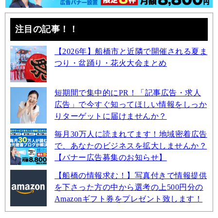
注目の記事！！
【2026年】船橋市と近隣で開催される夏ま
つり・盆踊り・花火大会まとめ
短期間で集中的にPR！「記事広告・求人
広告」で今すぐ知ってほしい情報をしっか
りターゲットに届けませんか？
毎月30万人に読まれてます！地域密着広告
で、あなたのビジネスを拡大しませんか？
【バナー広告募集のお知らせ】
【船橋の情報求む！】写真付きで情報提供
を下さった方の中から選考の上500円分の
Amazonギフト券をプレゼント致します！