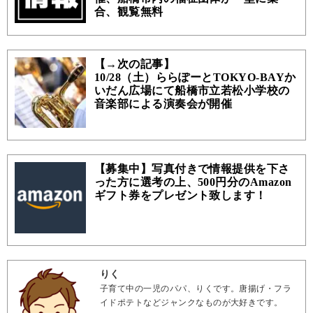
合、観覧無料
【→次の記事】
10/28（土）ららぽーとTOKYO-BAYか
いだん広場にて船橋市立若松小学校の
音楽部による演奏会が開催
【募集中】写真付きで情報提供を下さ
った方に選考の上、500円分のAmazon
ギフト券をプレゼント致します！
りく
子育て中の一児のパパ、りくです。唐揚げ・フラ
イドポテトなどジャンクなものが大好きです。