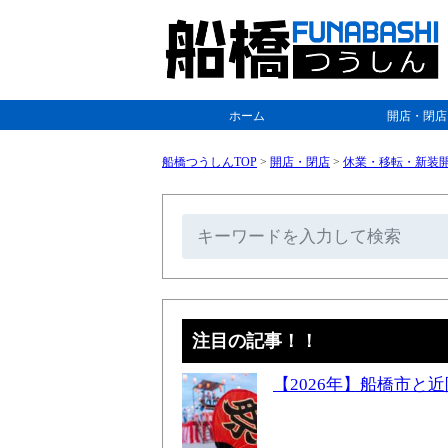
ホーム
開店・閉店
船橋つうしんTOP
>
開店・閉店
>
休業・移転・新装
注目の記事！！
【2026年】船橋市