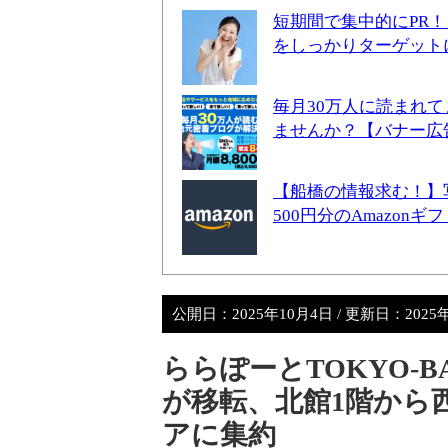
短期間で集中的にPR
をしっかりターゲット
毎月30万人に読まれ
ませんか？【バナー広
【船橋の情報求む！】
500円分のAmazon
公開日：
2025年10月4日
/ 更新日：
2025
ららぽーとTOKYO-
が移転、北館1階から
アに集約