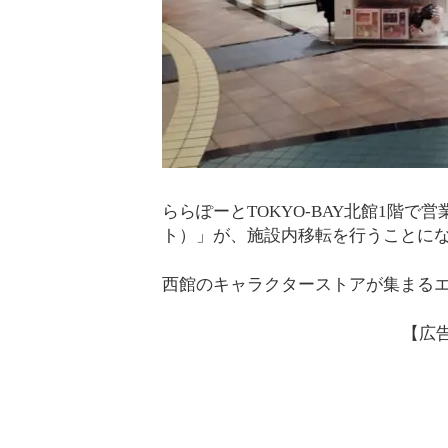
ららぽーとTOKYO-BAY北館1階で営業し
ト）」が、施設内移転を行うことに
西館のキャラクターストアが集まる
【広