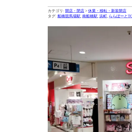
カテゴリ:
開店・閉店
>
休業・移転・新装開店
タグ:
船橋競馬場駅
,
南船橋駅
,
浜町
,
ららぽーとTO