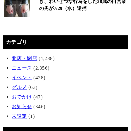
ぎ、わいせつな行為をした38歳の自営業
の男が7/29（水）逮捕
カテゴリ
開店・閉店
(4,288)
ニュース
(2,356)
イベント
(428)
グルメ
(63)
おでかけ
(47)
お知らせ
(346)
未設定
(1)