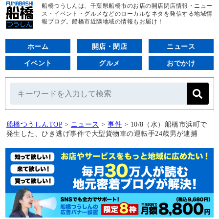
船橋つうしんは、千葉県船橋市のお店の開店閉店情報・ニュー
ス・イベント・グルメなどのローカルなネタを発信する地域情
報ブログ。船橋市近隣地域の情報もお届け！
ホーム
開店・閉店
ニュース
イベント
グルメ
おでかけ
船橋つうしんTOP
>
ニュース
>
事件
>
10/8（水）船橋市浜町で
発生した、ひき逃げ事件で大型貨物車の運転手24歳男が逮捕