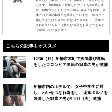
駅から少し離れたエリアにも取材してきたいと思
います。 地域情報に特化したサイトを9年近く運
営。船橋つうしんだけで3,000記事以上を執筆、全
体で13,000記事以上を執筆しています。 船橋市に
越してきたばかりの方には分かりやすく、長年住
まわれている方には新たな発見をお届けできるよ
う頑張っていきます！
こちらの記事もオススメ
12/30（月）船橋市本町で酒気帯び運転
をしたコロンビア国籍の34歳の男が逮捕
船橋市内のホテルで、女子中学生に対
し、わいせつな行為をし、児童ポルノを
製造した55歳の男が11/11（火）逮捕