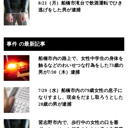
8/21（月）船橋市滝台で飲酒運転でひき
逃げをした男が逮捕
事件 の最新記事
船橋市内の路上で、女性中学生の身体を
触るなどのわいせつな行為をした73歳の
男が7/30（木）逮捕
7/29（水）船橋市内の79歳女性の息子に
なりすまし、現金をだまし取ろうとした
28歳の男が逮捕
習志野市内で、歩行中の女性の口を塞