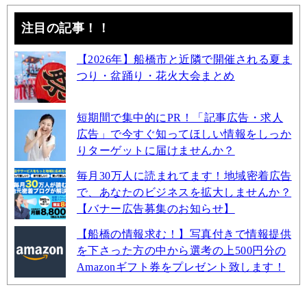
注目の記事！！
【2026年】船橋市と近隣で開催される夏ま
つり・盆踊り・花火大会まとめ
短期間で集中的にPR！「記事広告・求人
広告」で今すぐ知ってほしい情報をしっか
りターゲットに届けませんか？
毎月30万人に読まれてます！地域密着広告
で、あなたのビジネスを拡大しませんか？
【バナー広告募集のお知らせ】
【船橋の情報求む！】写真付きで情報提供
を下さった方の中から選考の上500円分の
Amazonギフト券をプレゼント致します！