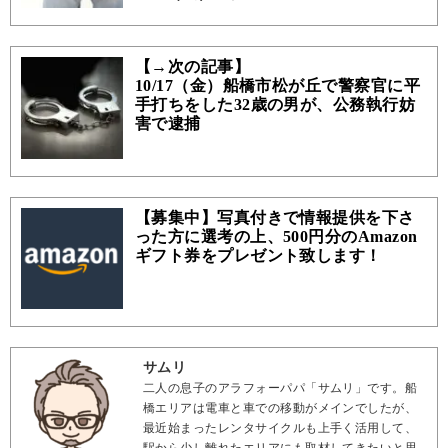
【→次の記事】
10/17（金）船橋市松が丘で警察官に平
手打ちをした32歳の男が、公務執行妨
害で逮捕
【募集中】写真付きで情報提供を下さ
った方に選考の上、500円分のAmazon
ギフト券をプレゼント致します！
サムリ
二人の息子のアラフォーパパ「サムリ」です。船
橋エリアは電車と車での移動がメインでしたが、
最近始まったレンタサイクルも上手く活用して、