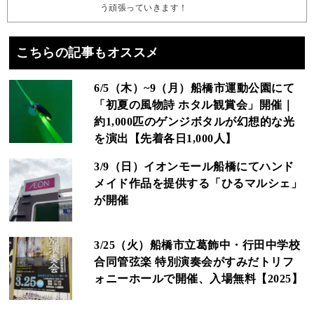
う頑張っていきます！
こちらの記事もオススメ
6/5（木）~9（月）船橋市運動公園にて
「初夏の風物詩 ホタル観賞会」開催｜
約1,000匹のゲンジボタルが幻想的な光
を演出【先着各日1,000人】
3/9（日）イオンモール船橋にてハンド
メイド作品を提供する「ひるマルシェ」
が開催
3/25（火）船橋市立葛飾中・行田中学校
合同管弦楽 特別演奏会がすみだトリフ
ォニーホールで開催、入場無料【2025】