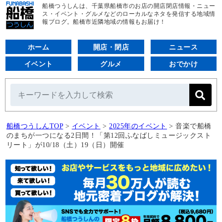
船橋つうしんは、千葉県船橋市のお店の開店閉店情報・ニュー
ス・イベント・グルメなどのローカルなネタを発信する地域情
報ブログ。船橋市近隣地域の情報もお届け！
ホーム
開店・閉店
ニュース
イベント
グルメ
おでかけ
船橋つうしんTOP
>
イベント
>
2025年のイベント
>
音楽で船橋
のまちが一つになる2日間！「第12回ふなばしミュージックスト
リート」が10/18（土）19（日）開催