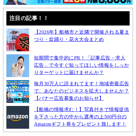
注目の記事！！
【2026年】船橋市と近隣で開催される夏ま
つり・盆踊り・花火大会まとめ
短期間で集中的にPR！「記事広告・求人
広告」で今すぐ知ってほしい情報をしっか
りターゲットに届けませんか？
毎月30万人に読まれてます！地域密着広告
で、あなたのビジネスを拡大しませんか？
【バナー広告募集のお知らせ】
【船橋の情報求む！】写真付きで情報提供
を下さった方の中から選考の上500円分の
Amazonギフト券をプレゼント致します！