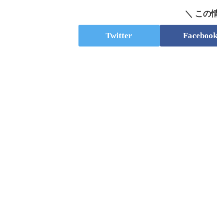
＼ この
Twitter
Faceboo