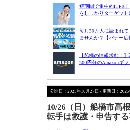
短期間で集中的にPR
をしっかりターゲット
毎月30万人に読まれ
ませんか？【バナー広
【船橋の情報求む！】
500円分のAmazon
公開日：
2025年10月27日
/ 更新日：
202
10/26（日）船橋市
転手は救護・申告する