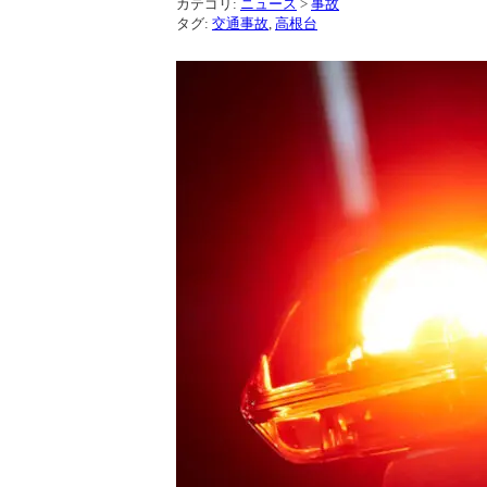
カテゴリ:
ニュース
>
事故
タグ:
交通事故
,
高根台