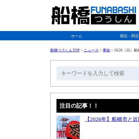
ホーム
開店・閉店
船橋つうしんTOP
>
ニュース
>
事故
>
10/26（日
注目の記事！！
【2026年】船橋市