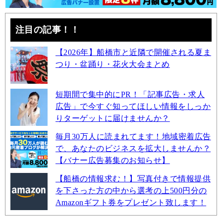
注目の記事！！
【2026年】船橋市と近隣で開催される夏ま
つり・盆踊り・花火大会まとめ
短期間で集中的にPR！「記事広告・求人
広告」で今すぐ知ってほしい情報をしっか
りターゲットに届けませんか？
毎月30万人に読まれてます！地域密着広告
で、あなたのビジネスを拡大しませんか？
【バナー広告募集のお知らせ】
【船橋の情報求む！】写真付きで情報提供
を下さった方の中から選考の上500円分の
Amazonギフト券をプレゼント致します！