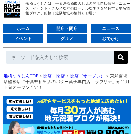
船橋つうしんは、千葉県船橋市のお店の開店閉店情報・ニュー
ス・イベント・グルメなどのローカルなネタを発信する地域情
報ブログ。船橋市近隣地域の情報もお届け！
ホーム
開店・閉店
ニュース
イベント
グルメ
おでかけ
船橋つうしんTOP
>
開店・閉店
>
開店（オープン）
>
東武百貨
店船橋店に千葉県初出店のバター菓子専門店「サブリナ」が11月
下旬オープン予定！