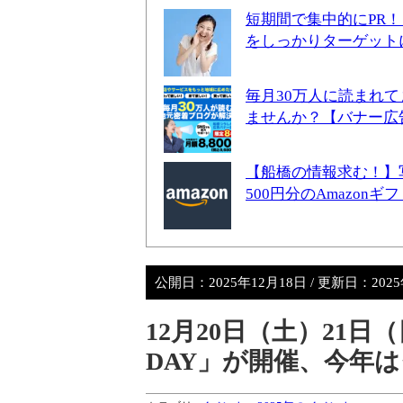
短期間で集中的にPR
をしっかりターゲット
毎月30万人に読まれ
ませんか？【バナー広
【船橋の情報求む！】
500円分のAmazon
公開日：
2025年12月18日
/ 更新日：
202
12月20日（土）21
DAY」が開催、今年