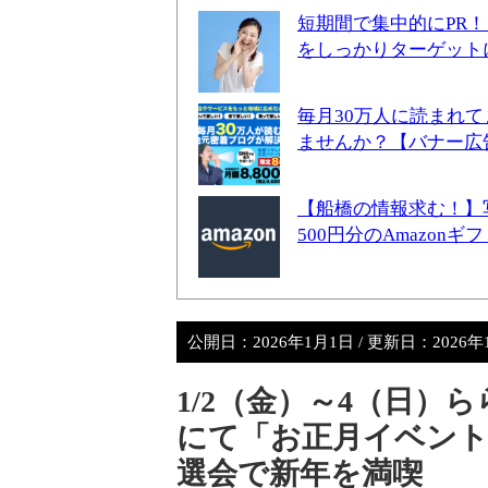
短期間で集中的にPR
をしっかりターゲット
毎月30万人に読まれ
ませんか？【バナー広
【船橋の情報求む！】
500円分のAmazon
公開日：
2026年1月1日
/ 更新日：
2026
1/2（金）～4（日）ららぽ
にて「お正月イベント
選会で新年を満喫