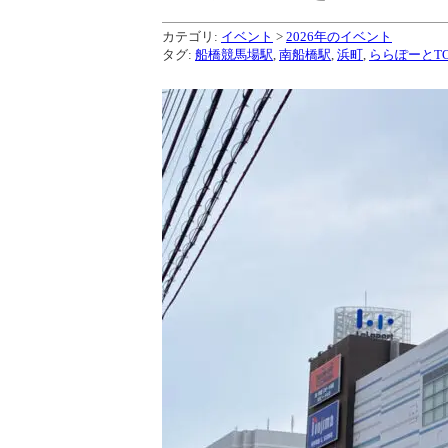
カテゴリ:
イベント
>
2026年のイベント
タグ:
船橋競馬場駅
,
南船橋駅
,
浜町
,
ららぽーとTO