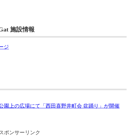
 Gat 施設情報
ページ
井公園上の広場にて「西田喜野井町会 盆踊り」が開催
スポンサーリンク