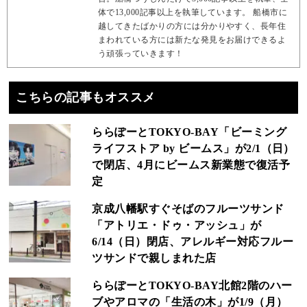
体で13,000記事以上を執筆しています。 船橋市に
越してきたばかりの方には分かりやすく、長年住
まわれている方には新たな発見をお届けできるよ
う頑張っていきます！
こちらの記事もオススメ
ららぽーとTOKYO-BAY「ビーミング
ライフストア by ビームス」が2/1（日）
で閉店、4月にビームス新業態で復活予
定
京成八幡駅すぐそばのフルーツサンド
「アトリエ・ドゥ・アッシュ」が
6/14（日）閉店、アレルギー対応フルー
ツサンドで親しまれた店
ららぽーとTOKYO-BAY北館2階のハー
ブやアロマの「生活の木」が1/9（月）