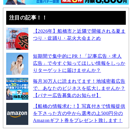
注目の記事！！
【2026年】船橋市と近隣で開催される夏ま
つり・盆踊り・花火大会まとめ
短期間で集中的にPR！「記事広告・求人
広告」で今すぐ知ってほしい情報をしっか
りターゲットに届けませんか？
毎月30万人に読まれてます！地域密着広告
で、あなたのビジネスを拡大しませんか？
【バナー広告募集のお知らせ】
【船橋の情報求む！】写真付きで情報提供
を下さった方の中から選考の上500円分の
Amazonギフト券をプレゼント致します！