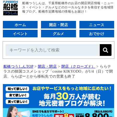
船橋つうしんは、千葉県船橋市のお店の開店閉店情報・ニュー
ス・イベント・グルメなどのローカルなネタを発信する地域情
報ブログ。船橋市近隣地域の情報もお届け！
ホーム
開店・閉店
ニュース
イベント
グルメ
おでかけ
船橋つうしんTOP
>
開店・閉店
>
閉店（クローズド）
>
ららテ
ラスの韓国コスメショップ「cosme KIKYODO」が1/4（日）で閉
店、ららぽーとから移転先での営業も終了