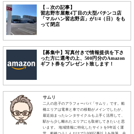
【→次の記事】
習志野市屋敷4丁目の大型パチンコ店
「マルハン習志野店」が1/4（日）をも
って閉店
【募集中】写真付きで情報提供を下さ
った方に選考の上、500円分のAmazon
ギフト券をプレゼント致します！
サムリ
二人の息子のアラフォーパパ「サムリ」です。船
橋エリアは電車と車での移動がメインでしたが、
最近始まったレンタサイクルも上手く活用して、
駅から少し離れたエリアにも取材してきたいと思
います。 地域情報に特化したサイトを9年近く運
営。船橋つうしんだけで3,000記事以上を執筆、全