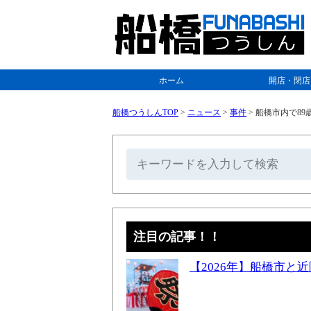
ホーム
開店・閉店
船橋つうしんTOP
>
ニュース
>
事件
>
船橋市内で89
注目の記事！！
【2026年】船橋市