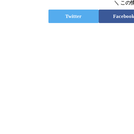
＼ この
Twitter
Faceboo