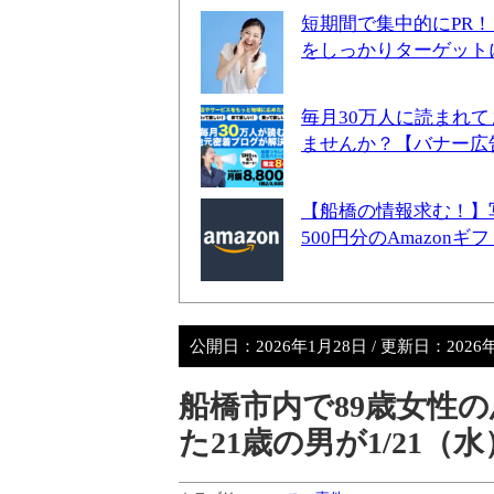
短期間で集中的にPR
をしっかりターゲット
毎月30万人に読まれ
ませんか？【バナー広
【船橋の情報求む！】
500円分のAmazon
公開日：
2026年1月28日
/ 更新日：
2026
船橋市内で89歳女性
た21歳の男が1/21（