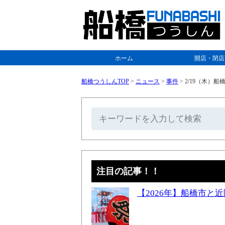
ホーム
開店・閉店
船橋つうしんTOP
>
ニュース
>
事件
>
2/19（木）
注目の記事！！
【2026年】船橋市