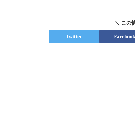
＼ この
Twitter
Faceboo