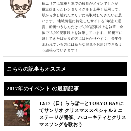
橋エリアは電車と車での移動がメインでしたが、
最近始まったレンタサイクルも上手く活用して、
駅から少し離れたエリアにも取材してきたいと思
います。 地域情報に特化したサイトを9年近く運
営。船橋つうしんだけで3,000記事以上を執筆、全
体で13,000記事以上を執筆しています。 船橋市に
越してきたばかりの方には分かりやすく、長年住
まわれている方には新たな発見をお届けできるよ
う頑張っていきます！
こちらの記事もオススメ
2017年のイベント の最新記事
12/17（日）ららぽーとTOKYO-BAYに
てサンリオ クリスマススペシャルミニ
ステージが開催、ハローキティとクリス
マスソングを歌おう