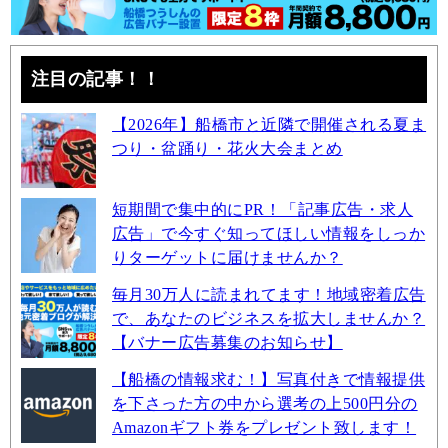
注目の記事！！
【2026年】船橋市と近隣で開催される夏ま
つり・盆踊り・花火大会まとめ
短期間で集中的にPR！「記事広告・求人
広告」で今すぐ知ってほしい情報をしっか
りターゲットに届けませんか？
毎月30万人に読まれてます！地域密着広告
で、あなたのビジネスを拡大しませんか？
【バナー広告募集のお知らせ】
【船橋の情報求む！】写真付きで情報提供
を下さった方の中から選考の上500円分の
Amazonギフト券をプレゼント致します！