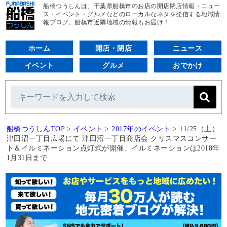
船橋つうしんは、千葉県船橋市のお店の開店閉店情報・ニュー
ス・イベント・グルメなどのローカルなネタを発信する地域情
報ブログ。船橋市近隣地域の情報もお届け！
ホーム
開店・閉店
ニュース
イベント
グルメ
おでかけ
船橋つうしんTOP
>
イベント
>
2017年のイベント
>
11/25（土）
津田沼一丁目広場にて 津田沼一丁目商店会 クリスマスコンサー
ト＆イルミネーション点灯式が開催、イルミネーションは2018年
1月31日まで