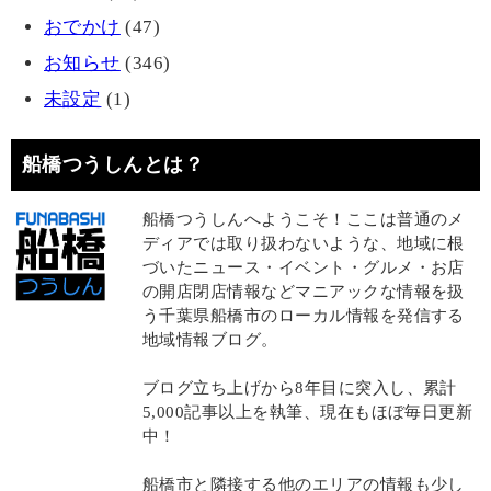
おでかけ
(47)
お知らせ
(346)
未設定
(1)
船橋つうしんとは？
船橋つうしんへようこそ！ここは普通のメ
ディアでは取り扱わないような、地域に根
づいたニュース・イベント・グルメ・お店
の開店閉店情報などマニアックな情報を扱
う千葉県船橋市のローカル情報を発信する
地域情報ブログ。
ブログ立ち上げから8年目に突入し、累計
5,000記事以上を執筆、現在もほぼ毎日更新
中！
船橋市と隣接する他のエリアの情報も少し