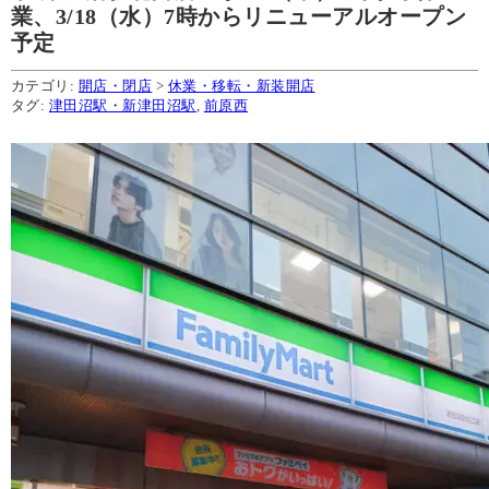
業、3/18（水）7時からリニューアルオープン
予定
カテゴリ:
開店・閉店
>
休業・移転・新装開店
タグ:
津田沼駅・新津田沼駅
,
前原西