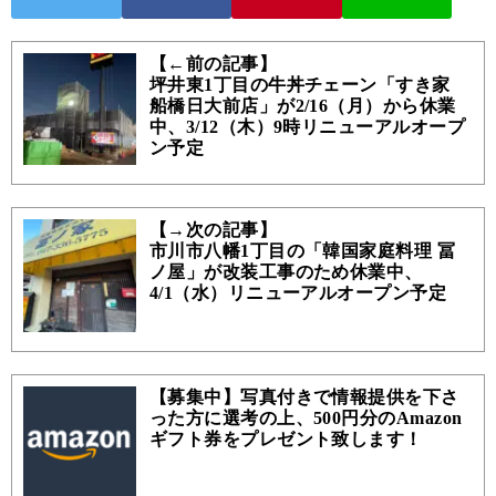
【←前の記事】
坪井東1丁目の牛丼チェーン「すき家
船橋日大前店」が2/16（月）から休業
中、3/12（木）9時リニューアルオープ
ン予定
【→次の記事】
市川市八幡1丁目の「韓国家庭料理 冨
ノ屋」が改装工事のため休業中、
4/1（水）リニューアルオープン予定
【募集中】写真付きで情報提供を下さ
った方に選考の上、500円分のAmazon
ギフト券をプレゼント致します！