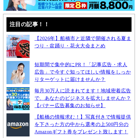
注目の記事！！
【2026年】船橋市と近隣で開催される夏ま
つり・盆踊り・花火大会まとめ
短期間で集中的にPR！「記事広告・求人
広告」で今すぐ知ってほしい情報をしっか
りターゲットに届けませんか？
毎月30万人に読まれてます！地域密着広告
で、あなたのビジネスを拡大しませんか？
【バナー広告募集のお知らせ】
【船橋の情報求む！】写真付きで情報提供
を下さった方の中から選考の上500円分の
Amazonギフト券をプレゼント致します！