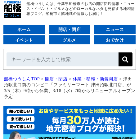
船橋つうしんは、千葉県船橋市のお店の開店閉店情報・ニュー
ス・イベント・グルメなどのローカルなネタを発信する地域情
報ブログ。船橋市近隣地域の情報もお届け！
ホーム
開店・閉店
ニュース
イベント
グルメ
おでかけ
船橋つうしんTOP
>
開店・閉店
>
休業・移転・新装開店
>
津田
沼駅北口前のコンビニ「ファミリーマート 津田沼駅北口店」が
3/5（木）9時から休業、3/18（水）7時からリニューアルオープン
予定