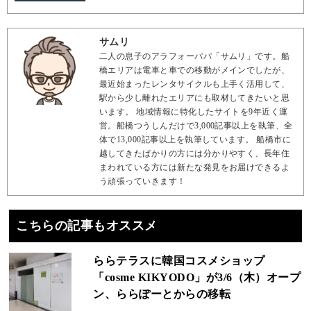
サムリ
二人の息子のアラフォーパパ「サムリ」です。船
橋エリアは電車と車での移動がメインでしたが、
最近始まったレンタサイクルも上手く活用して、
駅から少し離れたエリアにも取材してきたいと思
います。 地域情報に特化したサイトを9年近く運
営。船橋つうしんだけで3,000記事以上を執筆、全
体で13,000記事以上を執筆しています。 船橋市に
越してきたばかりの方には分かりやすく、長年住
まわれている方には新たな発見をお届けできるよ
う頑張っていきます！
こちらの記事もオススメ
ららテラスに韓国コスメショップ
「cosme KIKYODO」が3/6（木）オープ
ン、ららぽーとからの移転