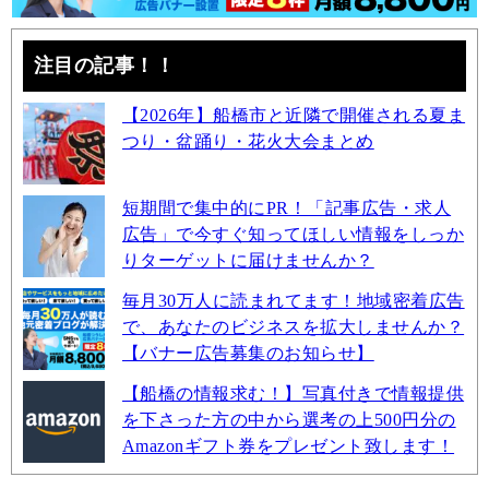
注目の記事！！
【2026年】船橋市と近隣で開催される夏ま
つり・盆踊り・花火大会まとめ
短期間で集中的にPR！「記事広告・求人
広告」で今すぐ知ってほしい情報をしっか
りターゲットに届けませんか？
毎月30万人に読まれてます！地域密着広告
で、あなたのビジネスを拡大しませんか？
【バナー広告募集のお知らせ】
【船橋の情報求む！】写真付きで情報提供
を下さった方の中から選考の上500円分の
Amazonギフト券をプレゼント致します！