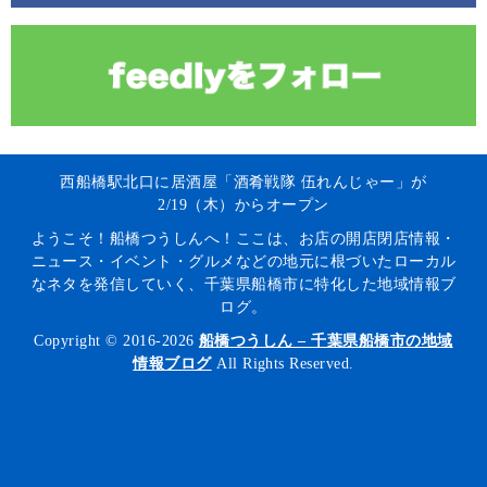
西船橋駅北口に居酒屋「酒肴戦隊 伍れんじゃー」が
2/19（木）からオープン
ようこそ！船橋つうしんへ！ここは、お店の開店閉店情報・
ニュース・イベント・グルメなどの地元に根づいたローカル
なネタを発信していく、千葉県船橋市に特化した地域情報ブ
ログ。
Copyright © 2016-2026
船橋つうしん – 千葉県船橋市の地域
情報ブログ
All Rights Reserved.