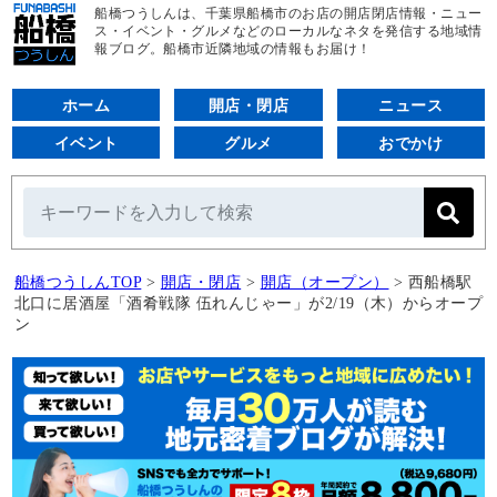
船橋つうしんは、千葉県船橋市のお店の開店閉店情報・ニュー
ス・イベント・グルメなどのローカルなネタを発信する地域情
報ブログ。船橋市近隣地域の情報もお届け！
ホーム
開店・閉店
ニュース
イベント
グルメ
おでかけ
船橋つうしんTOP
>
開店・閉店
>
開店（オープン）
>
西船橋駅
北口に居酒屋「酒肴戦隊 伍れんじゃー」が2/19（木）からオープ
ン