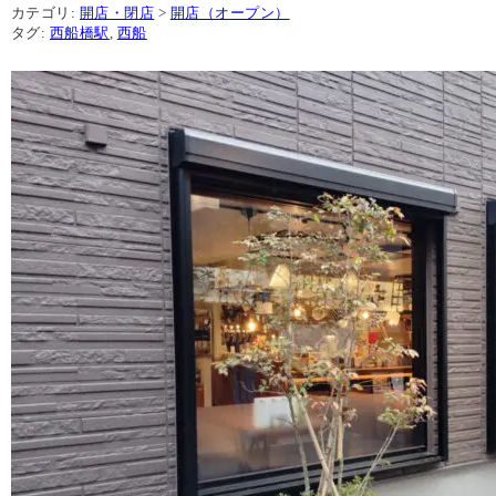
カテゴリ:
開店・閉店
>
開店（オープン）
タグ:
西船橋駅
,
西船