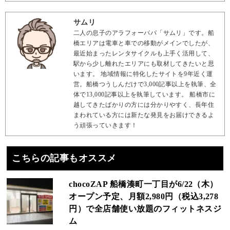
サムリ
二人の息子のアラフォーパパ「サムリ」です。船
橋エリアは電車と車での移動がメインでしたが、
最近始まったレンタサイクルも上手く活用して、
駅から少し離れたエリアにも取材してきたいと思
います。 地域情報に特化したサイトを9年近く運
営。船橋つうしんだけで3,000記事以上を執筆、全
体で13,000記事以上を執筆しています。 船橋市に
越してきたばかりの方には分かりやすく、長年住
まわれている方には新たな発見をお届けできるよ
う頑張っていきます！
こちらの記事もオススメ
chocoZAP 船橋湊町一丁目が6/22（木）
オープン予定、月額2,980円（税込3,278
円）で全店舗使い放題のフィットネスジ
ム