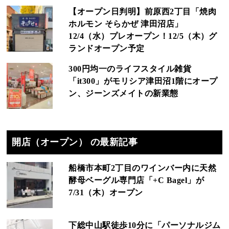
【オープン日判明】前原西2丁目「焼肉
ホルモン そらかぜ 津田沼店」
12/4（水）プレオープン！12/5（木）グ
ランドオープン予定
300円均一のライフスタイル雑貨
「it300」がモリシア津田沼1階にオープ
ン、ジーンズメイトの新業態
開店（オープン） の最新記事
船橋市本町2丁目のワインバー内に天然
酵母ベーグル専門店「+C Bagel」が
7/31（木）オープン
下総中山駅徒歩10分に「パーソナルジム