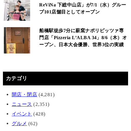
ReViNa 下総中山店」が7/1（水）グルー
プ101店舗目としてオープン
船橋駅徒歩7分に薪窯ナポリピッツァ専
門店「Pizzeria L’ALBA 34」8/6（木）オ
ープン、日本大会優勝、世界3位の実績
カテゴリ
開店・閉店
(4,281)
ニュース
(2,351)
イベント
(428)
グルメ
(62)