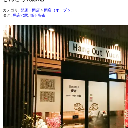
カテゴリ:
開店・閉店
>
開店（オープン）
タグ:
馬込沢駅
,
鎌ヶ谷市