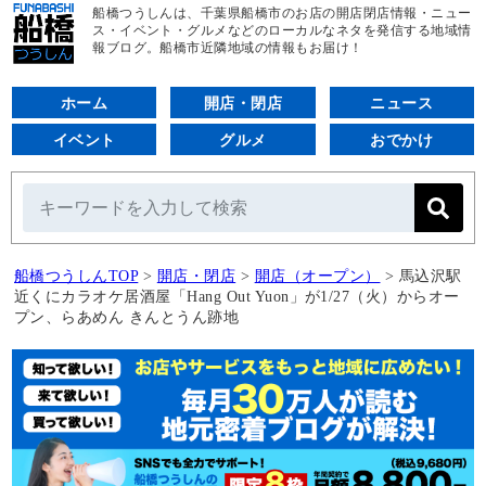
船橋つうしんは、千葉県船橋市のお店の開店閉店情報・ニュー
ス・イベント・グルメなどのローカルなネタを発信する地域情
報ブログ。船橋市近隣地域の情報もお届け！
ホーム
開店・閉店
ニュース
イベント
グルメ
おでかけ
船橋つうしんTOP
>
開店・閉店
>
開店（オープン）
>
馬込沢駅
近くにカラオケ居酒屋「Hang Out Yuon」が1/27（火）からオー
プン、らあめん きんとうん跡地