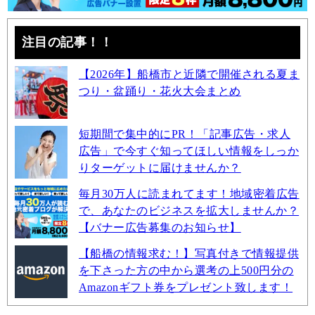
注目の記事！！
【2026年】船橋市と近隣で開催される夏ま
つり・盆踊り・花火大会まとめ
短期間で集中的にPR！「記事広告・求人
広告」で今すぐ知ってほしい情報をしっか
りターゲットに届けませんか？
毎月30万人に読まれてます！地域密着広告
で、あなたのビジネスを拡大しませんか？
【バナー広告募集のお知らせ】
【船橋の情報求む！】写真付きで情報提供
を下さった方の中から選考の上500円分の
Amazonギフト券をプレゼント致します！