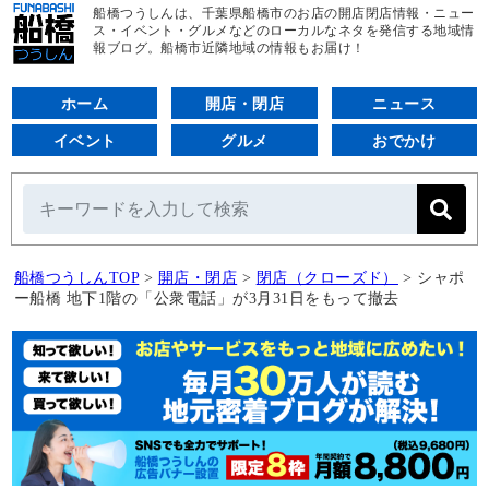
船橋つうしんは、千葉県船橋市のお店の開店閉店情報・ニュー
ス・イベント・グルメなどのローカルなネタを発信する地域情
報ブログ。船橋市近隣地域の情報もお届け！
ホーム
開店・閉店
ニュース
イベント
グルメ
おでかけ
船橋つうしんTOP
>
開店・閉店
>
閉店（クローズド）
>
シャポ
ー船橋 地下1階の「公衆電話」が3月31日をもって撤去