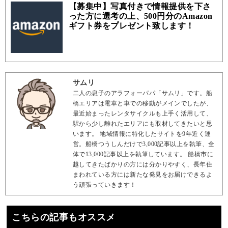
【募集中】写真付きで情報提供を下さ
った方に選考の上、500円分のAmazon
ギフト券をプレゼント致します！
サムリ
二人の息子のアラフォーパパ「サムリ」です。船
橋エリアは電車と車での移動がメインでしたが、
最近始まったレンタサイクルも上手く活用して、
駅から少し離れたエリアにも取材してきたいと思
います。 地域情報に特化したサイトを9年近く運
営。船橋つうしんだけで3,000記事以上を執筆、全
体で13,000記事以上を執筆しています。 船橋市に
越してきたばかりの方には分かりやすく、長年住
まわれている方には新たな発見をお届けできるよ
う頑張っていきます！
こちらの記事もオススメ