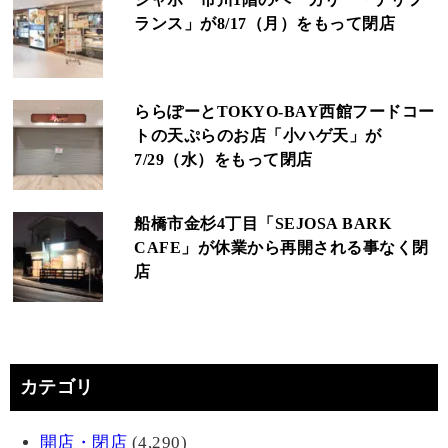
ランス」が8/17（月）をもって閉店
ららぽーとTOKYO‐BAY西館フードコー
トの天ぷらのお店「小ハゲ天」が
7/29（水）をもって閉店
船橋市金杉4丁目「SEJOSA BARK
CAFE」が休業から再開される事なく閉
店
カテゴリ
開店・閉店
(4,290)