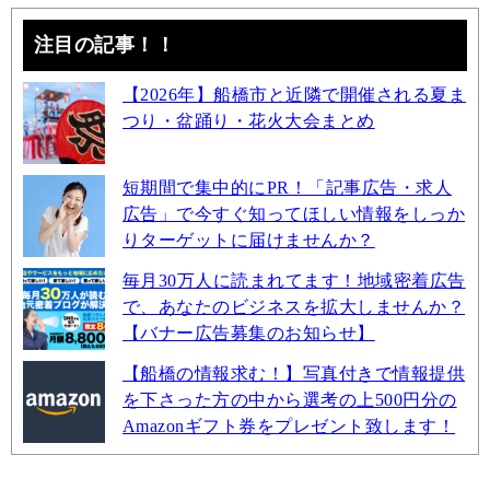
注目の記事！！
【2026年】船橋市と近隣で開催される夏ま
つり・盆踊り・花火大会まとめ
短期間で集中的にPR！「記事広告・求人
広告」で今すぐ知ってほしい情報をしっか
りターゲットに届けませんか？
毎月30万人に読まれてます！地域密着広告
で、あなたのビジネスを拡大しませんか？
【バナー広告募集のお知らせ】
【船橋の情報求む！】写真付きで情報提供
を下さった方の中から選考の上500円分の
Amazonギフト券をプレゼント致します！