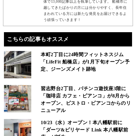
体で13,000記事以上を執筆しています。 船橋市に
越してきたばかりの方には分かりやすく、長年住
まわれている方には新たな発見をお届けできるよ
う頑張っていきます！
こちらの記事もオススメ
本町2丁目に24時間フィットネスジム
「LifeFit 船橋店」が1月下旬オープン予
定、ジーンズメイト跡地
習志野台2丁目、パチンコ遊技座3階に
「珈琲店 カフェ・ビアンコ」が8月から
オープン、ビストロ・ビアンコからのリ
ニューアル
10/23（水）オープン！本八幡駅前に
「ダーツ&ビリヤード Link 本八幡駅前