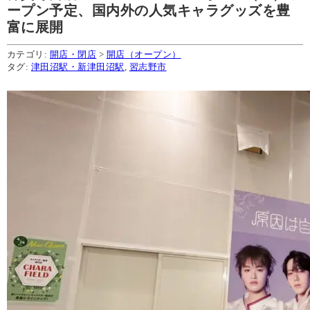
ープン予定、国内外の人気キャラグッズを豊
富に展開
カテゴリ:
開店・閉店
>
開店（オープン）
タグ:
津田沼駅・新津田沼駅
,
習志野市