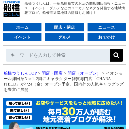
船橋つうしんは、千葉県船橋市のお店の開店閉店情報・ニュー
ス・イベント・グルメなどのローカルなネタを発信する地域情
報ブログ。船橋市近隣地域の情報もお届け！
ホーム
開店・閉店
ニュース
イベント
グルメ
おでかけ
船橋つうしんTOP
>
開店・閉店
>
開店（オープン）
>
イオンモ
ール津田沼North 2階にキャラクター雑貨専門店「CHARA
FIELD」が4/24（金）オープン予定、国内外の人気キャラグッズ
を豊富に展開