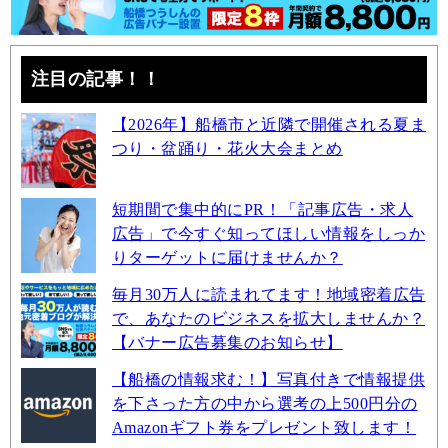
注目の記事！！
【2026年】船橋市と近隣で開催される夏ま
つり・盆踊り・花火大会まとめ
短期間で集中的にPR！「記事広告・求人
広告」で今すぐ知ってほしい情報をしっか
りターゲットに届けませんか？
毎月30万人に読まれてます！地域密着広告
で、あなたのビジネスを拡大しませんか？
【バナー広告募集のお知らせ】
【船橋の情報求む！】写真付きで情報提供
を下さった方の中から選考の上500円分の
Amazonギフト券をプレゼント致します！