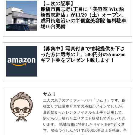
【→次の記事】
船橋市習志野1丁目に「美容室 Wiz 船
橋習志野店」が11/29（土）オープン、
成田街道沿いの半個室美容院 無料駐車
場16台完備
【募集中】写真付きで情報提供を下さ
った方に選考の上、500円分のAmazon
ギフト券をプレゼント致します！
サムリ
二人の息子のアラフォーパパ「サムリ」です。船
橋エリアは電車と車での移動がメインでしたが、
最近始まったレンタサイクルも上手く活用して、
駅から少し離れたエリアにも取材してきたいと思
います。 地域情報に特化したサイトを9年近く運
営。船橋つうしんだけで3,000記事以上を執筆、全