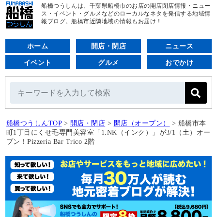
船橋つうしんは、千葉県船橋市のお店の開店閉店情報・ニュー
ス・イベント・グルメなどのローカルなネタを発信する地域情
報ブログ。船橋市近隣地域の情報もお届け！
ホーム
開店・閉店
ニュース
イベント
グルメ
おでかけ
船橋つうしんTOP
>
開店・閉店
>
開店（オープン）
>
船橋市本
町1丁目にくせ毛専門美容室「1.NK（インク）」が3/1（土）オー
プン！Pizzeria Bar Trico 2階