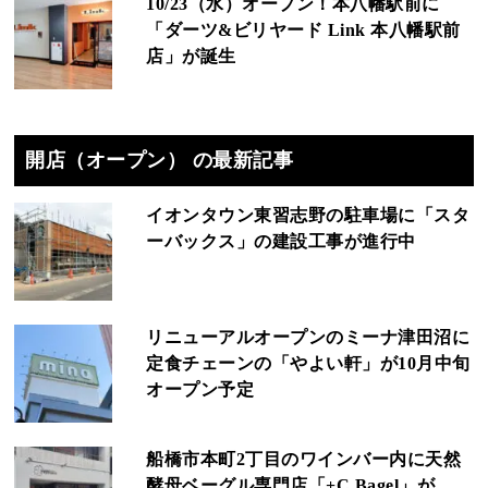
10/23（水）オープン！本八幡駅前に
「ダーツ&ビリヤード Link 本八幡駅前
店」が誕生
開店（オープン） の最新記事
イオンタウン東習志野の駐車場に「スタ
ーバックス」の建設工事が進行中
リニューアルオープンのミーナ津田沼に
定食チェーンの「やよい軒」が10月中旬
オープン予定
船橋市本町2丁目のワインバー内に天然
酵母ベーグル専門店「+C Bagel」が