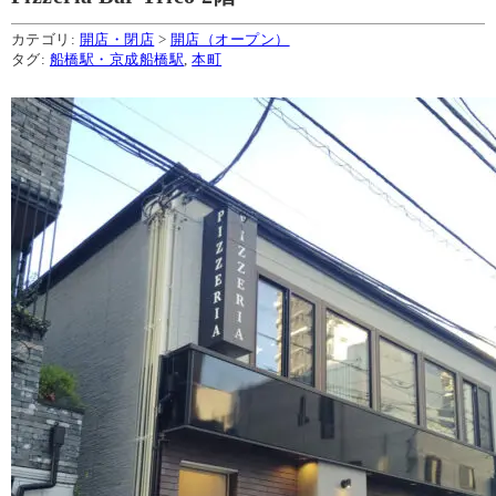
カテゴリ:
開店・閉店
>
開店（オープン）
タグ:
船橋駅・京成船橋駅
,
本町