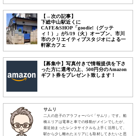
【→次の記事】
下総中山駅近くに
CAFE&SHOP「goodie!（グッテ
ィ！）」が5/19（火）オープン、市川
市のクリエイティブスタジオによる一
軒家カフェ
【募集中】写真付きで情報提供を下さ
った方に選考の上、500円分のAmazon
ギフト券をプレゼント致します！
サムリ
二人の息子のアラフォーパパ「サムリ」です。船
橋エリアは電車と車での移動がメインでしたが、
最近始まったレンタサイクルも上手く活用して、
駅から少し離れたエリアにも取材してきたいと思