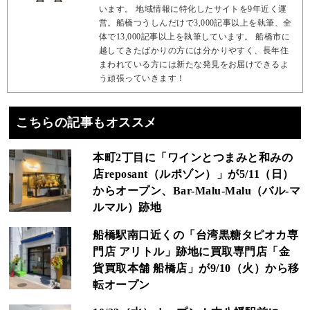
います。 地域情報に特化したサイトを9年近く運
営。船橋つうしんだけで3,000記事以上を執筆、全
体で13,000記事以上を執筆しています。 船橋市に
越してきたばかりの方には分かりやすく、長年住
まわれている方には新たな発見をお届けできるよ
う頑張っていきます！
こちらの記事もオススメ
本町2丁目に「ワインとつまみと和みの
店reposant（ルポゾン）」が5/11（日）
からオープン、Bar-Malu-Malu（バル-マ
ルマル）跡地
船橋駅南口近くの「台湾黒糖タピオカ専
門店 アリトル」跡地に買取専門店「金
貨買取本舗 船橋店」が9/10（火）から移
転オープン