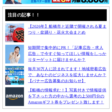
注目の記事！！
【2026年】船橋市と近隣で開催される夏ま
つり・盆踊り・花火大会まとめ
短期間で集中的にPR！「記事広告・求人
広告」で今すぐ知ってほしい情報をしっか
りターゲットに届けませんか？
毎月30万人に読まれてます！地域密着広告
で、あなたのビジネスを拡大しませんか？
【バナー広告募集のお知らせ】
【船橋の情報求む！】写真付きで情報提供
を下さった方の中から選考の上500円分の
Amazonギフト券をプレゼント致します！