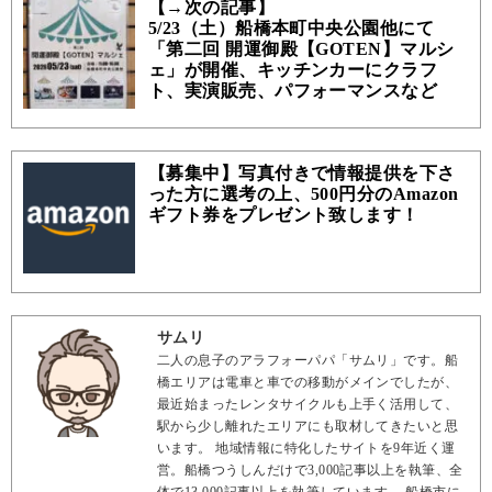
【→次の記事】
5/23（土）船橋本町中央公園他にて
「第二回 開運御殿【GOTEN】マルシ
ェ」が開催、キッチンカーにクラフ
ト、実演販売、パフォーマンスなど
【募集中】写真付きで情報提供を下さ
った方に選考の上、500円分のAmazon
ギフト券をプレゼント致します！
サムリ
二人の息子のアラフォーパパ「サムリ」です。船
橋エリアは電車と車での移動がメインでしたが、
最近始まったレンタサイクルも上手く活用して、
駅から少し離れたエリアにも取材してきたいと思
います。 地域情報に特化したサイトを9年近く運
営。船橋つうしんだけで3,000記事以上を執筆、全