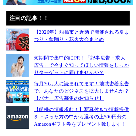
注目の記事！！
【2026年】船橋市と近隣で開催される夏ま
つり・盆踊り・花火大会まとめ
短期間で集中的にPR！「記事広告・求人
広告」で今すぐ知ってほしい情報をしっか
りターゲットに届けませんか？
毎月30万人に読まれてます！地域密着広告
で、あなたのビジネスを拡大しませんか？
【バナー広告募集のお知らせ】
【船橋の情報求む！】写真付きで情報提供
を下さった方の中から選考の上500円分の
Amazonギフト券をプレゼント致します！