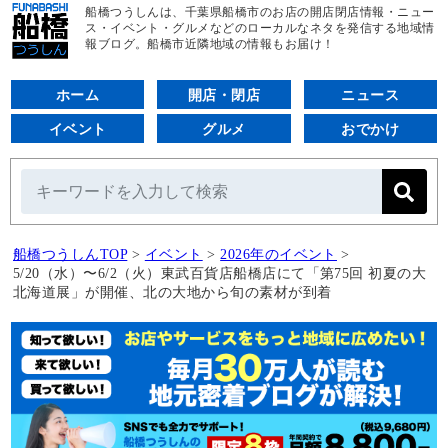
船橋つうしんは、千葉県船橋市のお店の開店閉店情報・ニュー
ス・イベント・グルメなどのローカルなネタを発信する地域情
報ブログ。船橋市近隣地域の情報もお届け！
ホーム
開店・閉店
ニュース
イベント
グルメ
おでかけ
船橋つうしんTOP
>
イベント
>
2026年のイベント
>
5/20（水）〜6/2（火）東武百貨店船橋店にて「第75回 初夏の大
北海道展」が開催、北の大地から旬の素材が到着