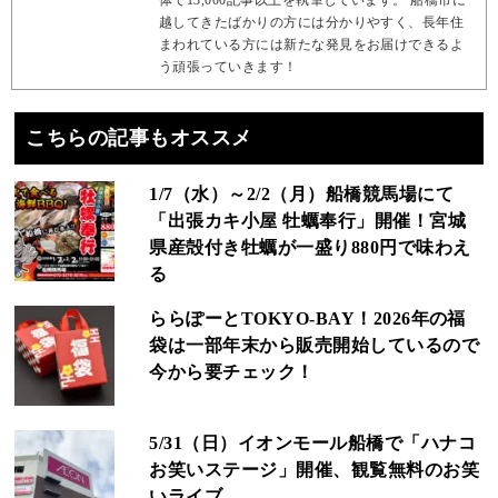
体で13,000記事以上を執筆しています。 船橋市に
越してきたばかりの方には分かりやすく、長年住
まわれている方には新たな発見をお届けできるよ
う頑張っていきます！
こちらの記事もオススメ
1/7（水）～2/2（月）船橋競馬場にて
「出張カキ小屋 牡蠣奉行」開催！宮城
県産殻付き牡蠣が一盛り880円で味わえ
る
ららぽーとTOKYO‐BAY！2026年の福
袋は一部年末から販売開始しているので
今から要チェック！
5/31（日）イオンモール船橋で「ハナコ
お笑いステージ」開催、観覧無料のお笑
いライブ