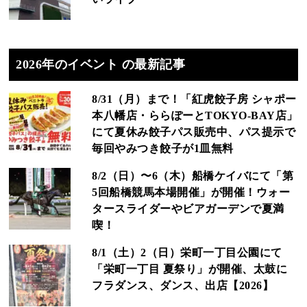
2026年のイベント の最新記事
8/31（月）まで！「紅虎餃子房 シャポー
本八幡店・ららぽーとTOKYO-BAY店」
にて夏休み餃子パス販売中、パス提示で
毎回やみつき餃子が1皿無料
8/2（日）〜6（木）船橋ケイバにて「第
5回船橋競馬本場開催」が開催！ウォー
タースライダーやビアガーデンで夏満
喫！
8/1（土）2（日）栄町一丁目公園にて
「栄町一丁目 夏祭り」が開催、太鼓に
フラダンス、ダンス、出店【2026】