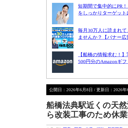
短期間で集中的にPR
をしっかりターゲット
毎月30万人に読まれ
ませんか？【バナー広
【船橋の情報求む！】
500円分のAmazon
公開日：
2026年6月8日
/ 更新日：
2026
船橋法典駅近くの天然温
ら改装工事のため休業