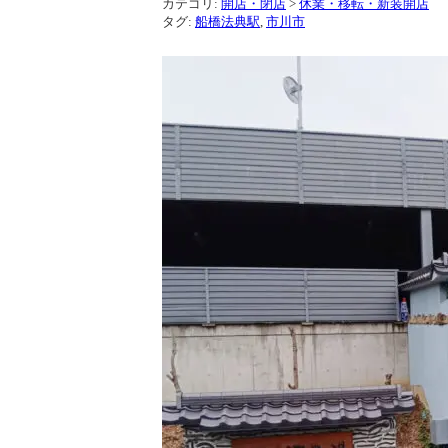
カテゴリ:
開店・閉店
>
休業・移転・新装開店
タグ:
船橋法典駅
,
市川市