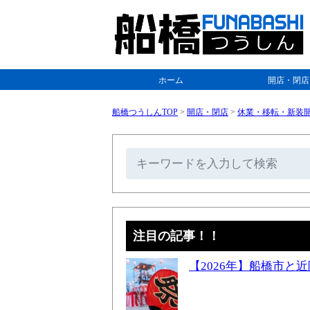
ホーム
開店・閉店
船橋つうしんTOP
>
開店・閉店
>
休業・移転・新装
注目の記事！！
【2026年】船橋市