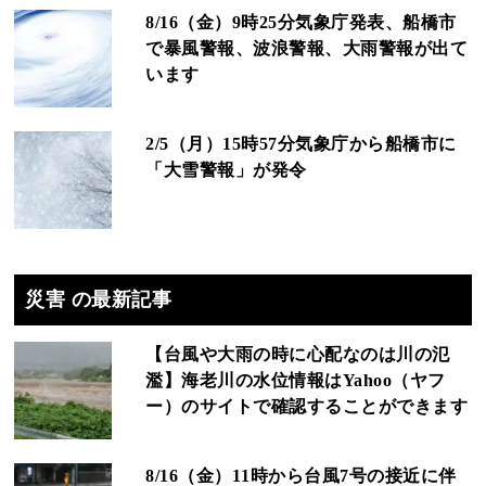
8/16（金）9時25分気象庁発表、船橋市
で暴風警報、波浪警報、大雨警報が出て
います
2/5（月）15時57分気象庁から船橋市に
「大雪警報」が発令
災害 の最新記事
【台風や大雨の時に心配なのは川の氾
濫】海老川の水位情報はYahoo（ヤフ
ー）のサイトで確認することができます
8/16（金）11時から台風7号の接近に伴