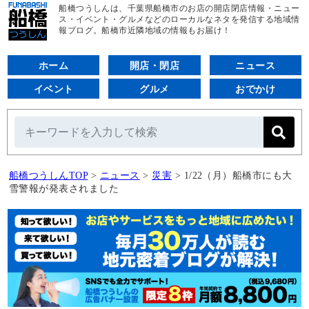
船橋つうしんは、千葉県船橋市のお店の開店閉店情報・ニュー
ス・イベント・グルメなどのローカルなネタを発信する地域情
報ブログ。船橋市近隣地域の情報もお届け！
ホーム
開店・閉店
ニュース
イベント
グルメ
おでかけ
船橋つうしんTOP
>
ニュース
>
災害
>
1/22（月）船橋市にも大
雪警報が発表されました