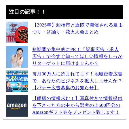
注目の記事！！
【2026年】船橋市と近隣で開催される夏ま
つり・盆踊り・花火大会まとめ
短期間で集中的にPR！「記事広告・求人
広告」で今すぐ知ってほしい情報をしっか
りターゲットに届けませんか？
毎月30万人に読まれてます！地域密着広告
で、あなたのビジネスを拡大しませんか？
【バナー広告募集のお知らせ】
【船橋の情報求む！】写真付きで情報提供
を下さった方の中から選考の上500円分の
Amazonギフト券をプレゼント致します！