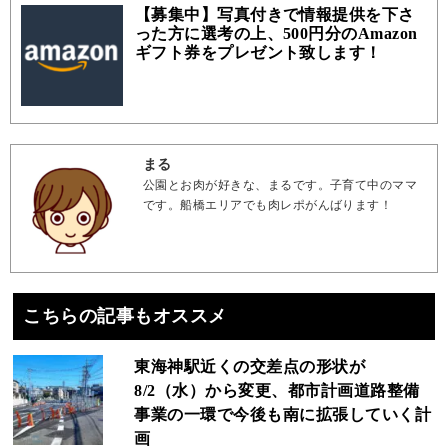
【募集中】写真付きで情報提供を下さ
った方に選考の上、500円分のAmazon
ギフト券をプレゼント致します！
まる
公園とお肉が好きな、まるです。子育て中のママ
です。船橋エリアでも肉レポがんばります！
こちらの記事もオススメ
東海神駅近くの交差点の形状が
8/2（水）から変更、都市計画道路整備
事業の一環で今後も南に拡張していく計
画