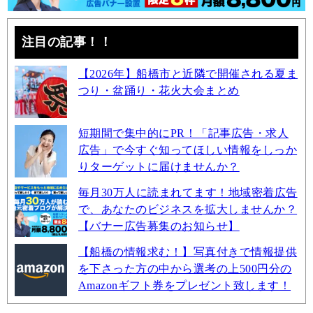
注目の記事！！
【2026年】船橋市と近隣で開催される夏ま
つり・盆踊り・花火大会まとめ
短期間で集中的にPR！「記事広告・求人
広告」で今すぐ知ってほしい情報をしっか
りターゲットに届けませんか？
毎月30万人に読まれてます！地域密着広告
で、あなたのビジネスを拡大しませんか？
【バナー広告募集のお知らせ】
【船橋の情報求む！】写真付きで情報提供
を下さった方の中から選考の上500円分の
Amazonギフト券をプレゼント致します！