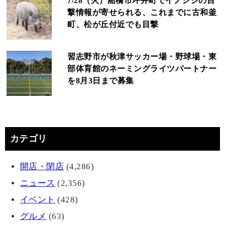
7/28（火）船橋市坪井町でイノシシの目
撃情報が寄せられる、これまでに古和釜
町、松が丘付近でも目撃
習志野市が秋津サッカー場・野球場・東
部体育館のネーミングライツパートナー
を8月3日まで募集
カテゴリ
開店・閉店
(4,286)
ニュース
(2,356)
イベント
(428)
グルメ
(63)