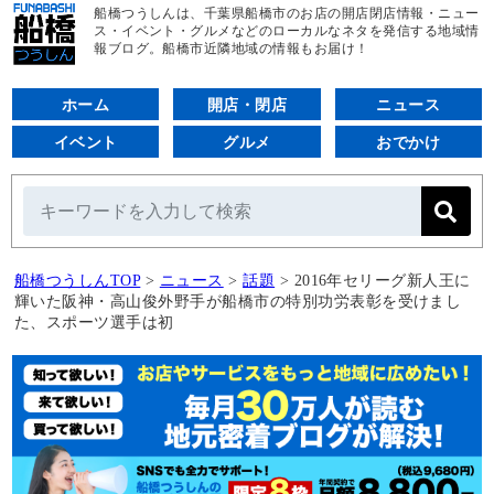
船橋つうしんは、千葉県船橋市のお店の開店閉店情報・ニュー
ス・イベント・グルメなどのローカルなネタを発信する地域情
報ブログ。船橋市近隣地域の情報もお届け！
ホーム
開店・閉店
ニュース
イベント
グルメ
おでかけ
船橋つうしんTOP
>
ニュース
>
話題
>
2016年セリーグ新人王に
輝いた阪神・高山俊外野手が船橋市の特別功労表彰を受けまし
た、スポーツ選手は初