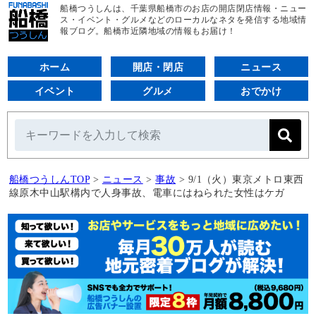
船橋つうしんは、千葉県船橋市のお店の開店閉店情報・ニュー
ス・イベント・グルメなどのローカルなネタを発信する地域情
報ブログ。船橋市近隣地域の情報もお届け！
ホーム
開店・閉店
ニュース
イベント
グルメ
おでかけ
船橋つうしんTOP
>
ニュース
>
事故
>
9/1（火）東京メトロ東西
線原木中山駅構内で人身事故、電車にはねられた女性はケガ