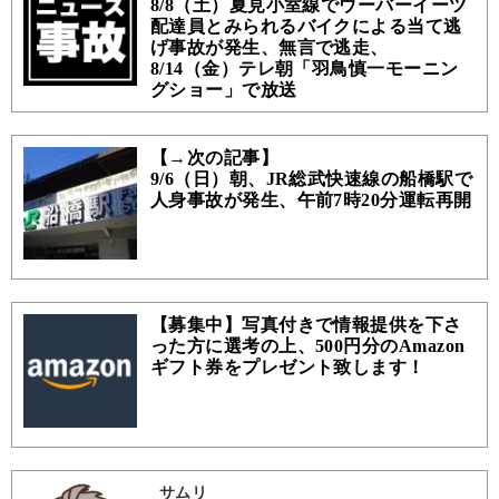
8/8（土）夏見小室線でウーバーイーツ
配達員とみられるバイクによる当て逃
げ事故が発生、無言で逃走、
8/14（金）テレ朝「羽鳥慎一モーニン
グショー」で放送
【→次の記事】
9/6（日）朝、JR総武快速線の船橋駅で
人身事故が発生、午前7時20分運転再開
【募集中】写真付きで情報提供を下さ
った方に選考の上、500円分のAmazon
ギフト券をプレゼント致します！
サムリ