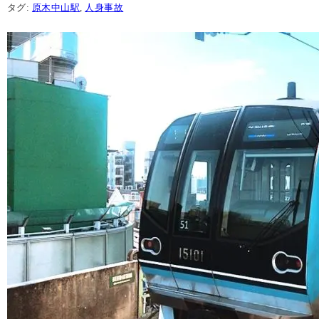
タグ:
原木中山駅
,
人身事故