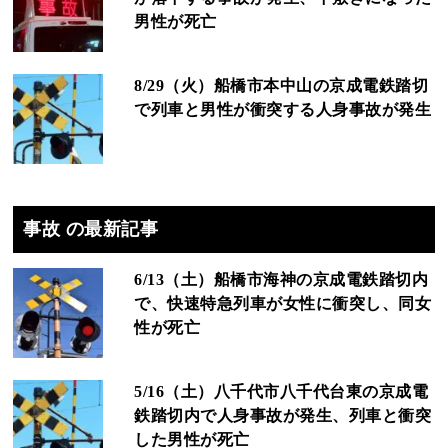
男性が死亡
8/29（火）船橋市本中山の京成電鉄踏切
で列車と男性が衝突する人身事故が発生
事故 の最新記事
6/13（土）船橋市海神の京成電鉄踏切内
で、快速特急列車が女性に衝突し、同女
性が死亡
5/16（土）八千代市八千代台東の京成電
鉄踏切内で人身事故が発生、列車と衝突
した男性が死亡