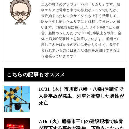
二人の息子のアラフォーパパ「サムリ」です。船
橋エリアは電車と車での移動がメインでしたが、
最近始まったレンタサイクルも上手く活用して、
駅から少し離れたエリアにも取材してきたいと思
います。 地域情報に特化したサイトを9年近く運
営。船橋つうしんだけで3,000記事以上を執筆、全
体で13,000記事以上を執筆しています。 船橋市に
越してきたばかりの方には分かりやすく、長年住
まわれている方には新たな発見をお届けできるよ
う頑張っていきます！
こちらの記事もオススメ
10/31（木）市川市八幡・八幡4号踏切で
人身事故が発生、列車と衝突した男性が
死亡
7/16（火）船橋市三山の建設現場で鉄骨
が落下する事故が発生、下敷きになった