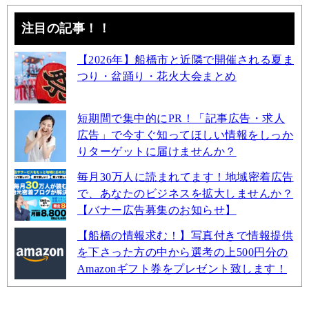
注目の記事！！
【2026年】船橋市と近隣で開催される夏ま
つり・盆踊り・花火大会まとめ
短期間で集中的にPR！「記事広告・求人
広告」で今すぐ知ってほしい情報をしっか
りターゲットに届けませんか？
毎月30万人に読まれてます！地域密着広告
で、あなたのビジネスを拡大しませんか？
【バナー広告募集のお知らせ】
【船橋の情報求む！】写真付きで情報提供
を下さった方の中から選考の上500円分の
Amazonギフト券をプレゼント致します！