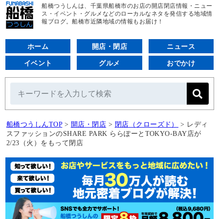
船橋つうしんは、千葉県船橋市のお店の開店閉店情報・ニュー
ス・イベント・グルメなどのローカルなネタを発信する地域情
報ブログ。船橋市近隣地域の情報もお届け！
ホーム
開店・閉店
ニュース
イベント
グルメ
おでかけ
船橋つうしんTOP
>
開店・閉店
>
閉店（クローズド）
>
レディ
スファッションのSHARE PARK ららぽーとTOKYO-BAY店が
2/23（火）をもって閉店