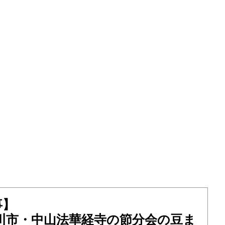
事】
市川市・中山法華経寺の節分会の豆ま