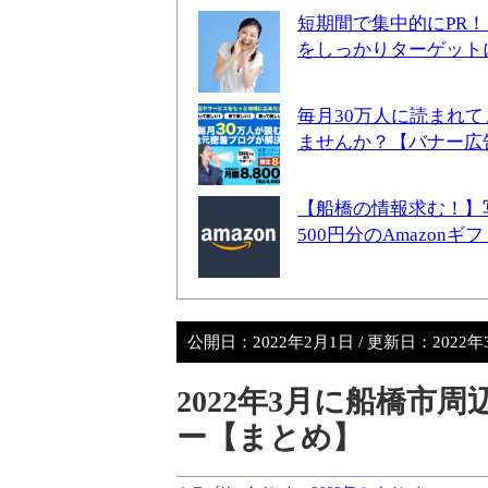
短期間で集中的にPR
をしっかりターゲット
毎月30万人に読まれ
ませんか？【バナー広
【船橋の情報求む！】
500円分のAmazon
公開日：
2022年2月1日
/ 更新日：
2022年
2022年3月に船橋市
ー【まとめ】