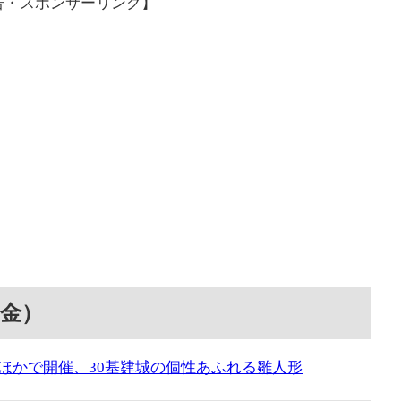
告・スポンサーリンク】
（金）
ほかで開催、30基肄城の個性あふれる雛人形