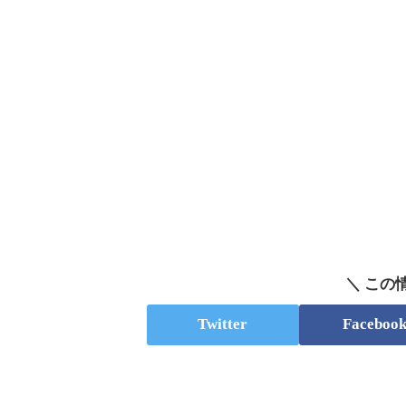
＼ この
Twitter
Faceboo