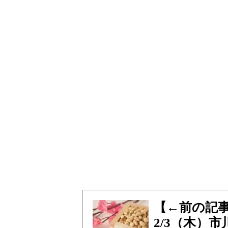
【←前の記
2/3（木）