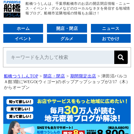
船橋つうしんは、千葉県船橋市のお店の開店閉店情報・ニュー
ス・イベント・グルメなどのローカルなネタを発信する地域情
報ブログ。船橋市近隣地域の情報もお届け！
ホーム
開店・閉店
ニュース
イベント
グルメ
おでかけ
船橋つうしんTOP
>
開店・閉店
>
期間限定出店
>
津田沼パルコ
Ａ館3階にWEGO(ウィゴー)のポップアップショップが2/17（木）
からオープン