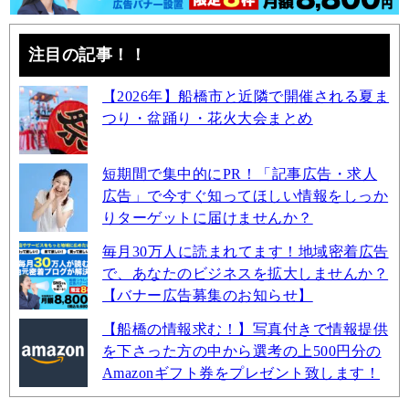
注目の記事！！
【2026年】船橋市と近隣で開催される夏ま
つり・盆踊り・花火大会まとめ
短期間で集中的にPR！「記事広告・求人
広告」で今すぐ知ってほしい情報をしっか
りターゲットに届けませんか？
毎月30万人に読まれてます！地域密着広告
で、あなたのビジネスを拡大しませんか？
【バナー広告募集のお知らせ】
【船橋の情報求む！】写真付きで情報提供
を下さった方の中から選考の上500円分の
Amazonギフト券をプレゼント致します！