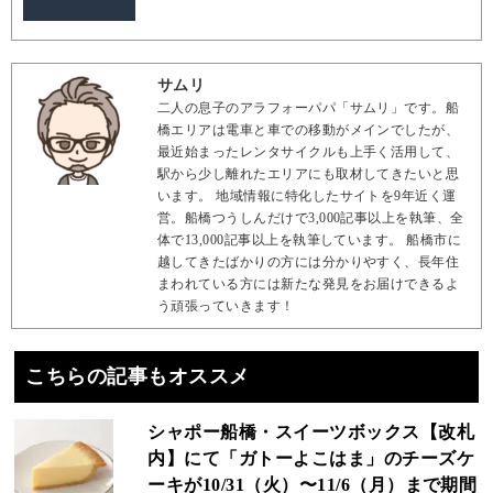
サムリ
二人の息子のアラフォーパパ「サムリ」です。船
橋エリアは電車と車での移動がメインでしたが、
最近始まったレンタサイクルも上手く活用して、
駅から少し離れたエリアにも取材してきたいと思
います。 地域情報に特化したサイトを9年近く運
営。船橋つうしんだけで3,000記事以上を執筆、全
体で13,000記事以上を執筆しています。 船橋市に
越してきたばかりの方には分かりやすく、長年住
まわれている方には新たな発見をお届けできるよ
う頑張っていきます！
こちらの記事もオススメ
シャポー船橋・スイーツボックス【改札
内】にて「ガトーよこはま」のチーズケ
ーキが10/31（火）〜11/6（月）まで期間