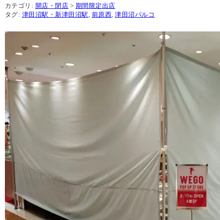
カテゴリ:
開店・閉店
>
期間限定出店
タグ:
津田沼駅・新津田沼駅
,
前原西
,
津田沼パルコ