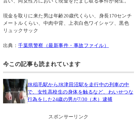
言い、同女性方において現金をだまし取る事件が発生。
現金を取りに来た男は年齢20歳代くらい、身長170センチ
メートルくらい、中肉中背、上衣白色ワイシャツ、黒色
リュックサック
出典：
千葉県警察（最新事件・事故ファイル）
今この記事も読まれています
JR稲毛駅からJR津田沼駅を走行中の列車の中
で、女性高校生の身体を触るなど、わいせつな
行為をした24歳の男が7/30（木）逮捕
スポンサーリンク