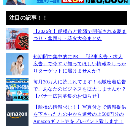
注目の記事！！
【2026年】船橋市と近隣で開催される夏ま
つり・盆踊り・花火大会まとめ
短期間で集中的にPR！「記事広告・求人
広告」で今すぐ知ってほしい情報をしっか
りターゲットに届けませんか？
毎月30万人に読まれてます！地域密着広告
で、あなたのビジネスを拡大しませんか？
【バナー広告募集のお知らせ】
【船橋の情報求む！】写真付きで情報提供
を下さった方の中から選考の上500円分の
Amazonギフト券をプレゼント致します！