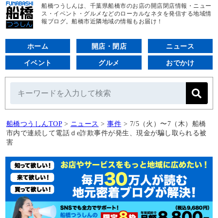
船橋つうしんは、千葉県船橋市のお店の開店閉店情報・ニュー
ス・イベント・グルメなどのローカルなネタを発信する地域情
報ブログ。船橋市近隣地域の情報もお届け！
ホーム
開店・閉店
ニュース
イベント
グルメ
おでかけ
船橋つうしんTOP
>
ニュース
>
事件
>
7/5（火）〜7（木）船橋
市内で連続して電話ｄe詐欺事件が発生、現金が騙し取られる被
害