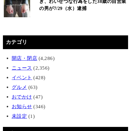
ぎ、わいせつな行為をした38歳の自営業
の男が7/29（水）逮捕
カテゴリ
開店・閉店
(4,286)
ニュース
(2,356)
イベント
(428)
グルメ
(63)
おでかけ
(47)
お知らせ
(346)
未設定
(1)