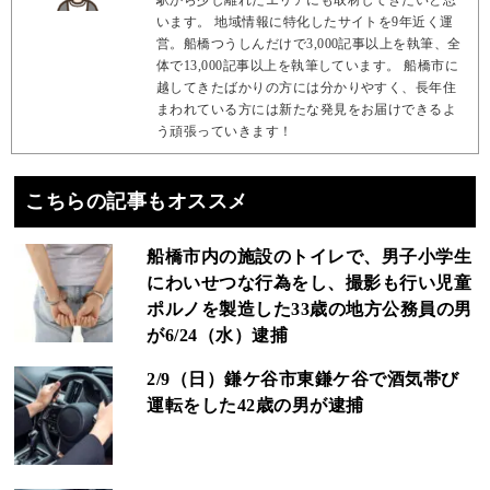
駅から少し離れたエリアにも取材してきたいと思
います。 地域情報に特化したサイトを9年近く運
営。船橋つうしんだけで3,000記事以上を執筆、全
体で13,000記事以上を執筆しています。 船橋市に
越してきたばかりの方には分かりやすく、長年住
まわれている方には新たな発見をお届けできるよ
う頑張っていきます！
こちらの記事もオススメ
船橋市内の施設のトイレで、男子小学生
にわいせつな行為をし、撮影も行い児童
ポルノを製造した33歳の地方公務員の男
が6/24（水）逮捕
2/9（日）鎌ケ谷市東鎌ケ谷で酒気帯び
運転をした42歳の男が逮捕