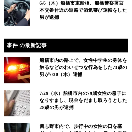
6/6（木）船橋市東船橋、船橋警察署宮
本交番付近の道路で酒気帯び運転をした
男が逮捕
事件 の最新記事
船橋市内の路上で、女性中学生の身体を
触るなどのわいせつな行為をした73歳の
男が7/30（木）逮捕
7/29（水）船橋市内の79歳女性の息子に
なりすまし、現金をだまし取ろうとした
28歳の男が逮捕
習志野市内で、歩行中の女性の口を塞