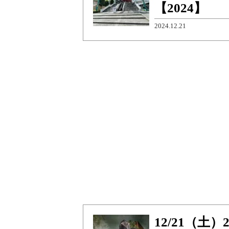
【2024】
2024.12.21
12/21（