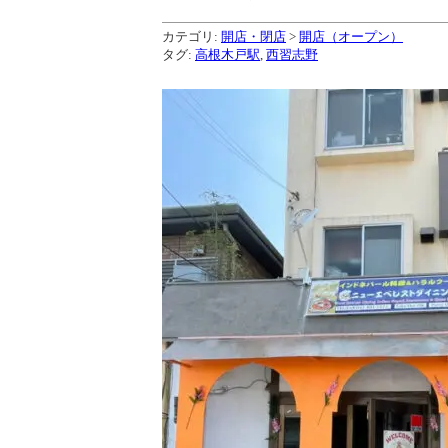
カテゴリ:
開店・閉店
>
開店（オープン）
タグ:
高根木戸駅
,
西習志野