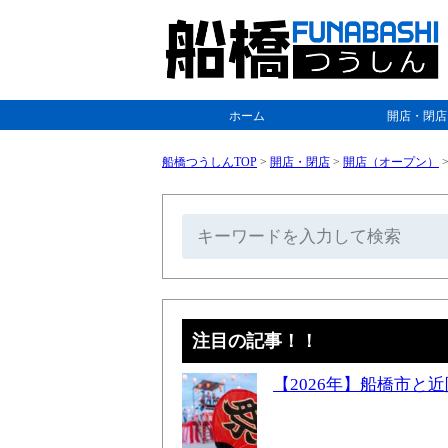
ホーム
開店・閉店
船橋つうしんTOP
>
開店・閉店
>
開店（オープン）
注目の記事！！
【2026年】船橋市