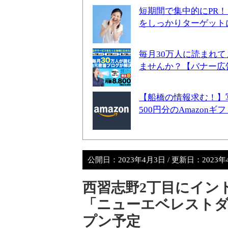
短期間で集中的にPR
をしっかりターゲット
毎月30万人に読まれ
ませんか？【バナー広
【船橋の情報求む！】
500円分のAmazon
公開日：
2023年4月3日
/ 更新日：
2023
西習志野2丁目にイン
「ニューエベレストダ
プン予定