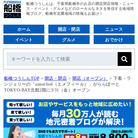
船橋つうしんは、千葉県船橋市のお店の開店閉店情報・ニュー
ス・イベント・グルメなどのローカルなネタを発信する地域情
報ブログ。船橋市近隣地域の情報もお届け！
ホーム
開店・閉店
ニュース
イベント
グルメ
おでかけ
船橋つうしんTOP
>
開店・閉店
>
開店（オープン）
>
下着・ラ
ンジェリーの「aimerfeel（エメフィール）」がららぽーと
TOKYO‐BAY北館2階に3/31（金）オープン