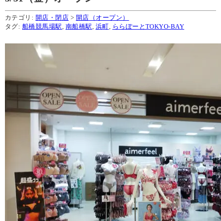
カテゴリ:
開店・閉店
>
開店（オープン）
タグ:
船橋競馬場駅
,
南船橋駅
,
浜町
,
ららぽーとTOKYO-BAY