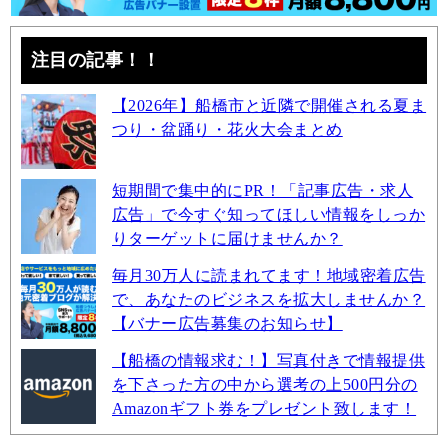
注目の記事！！
【2026年】船橋市と近隣で開催される夏ま
つり・盆踊り・花火大会まとめ
短期間で集中的にPR！「記事広告・求人
広告」で今すぐ知ってほしい情報をしっか
りターゲットに届けませんか？
毎月30万人に読まれてます！地域密着広告
で、あなたのビジネスを拡大しませんか？
【バナー広告募集のお知らせ】
【船橋の情報求む！】写真付きで情報提供
を下さった方の中から選考の上500円分の
Amazonギフト券をプレゼント致します！