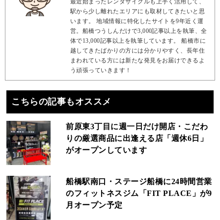
最近始まったレンタサイクルも上手く活用して、
駅から少し離れたエリアにも取材してきたいと思
います。 地域情報に特化したサイトを9年近く運
営。船橋つうしんだけで3,000記事以上を執筆、全
体で13,000記事以上を執筆しています。 船橋市に
越してきたばかりの方には分かりやすく、長年住
まわれている方には新たな発見をお届けできるよ
う頑張っていきます！
こちらの記事もオススメ
前原東3丁目に週一日だけ開店・こだわ
りの厳選商品に出逢える店「週休6日」
がオープンしています
船橋駅南口・ステージ船橋に24時間営業
のフィットネスジム「FIT PLACE」が9
月オープン予定