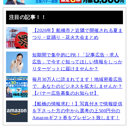
注目の記事！！
【2026年】船橋市と近隣で開催される夏ま
つり・盆踊り・花火大会まとめ
短期間で集中的にPR！「記事広告・求人
広告」で今すぐ知ってほしい情報をしっか
りターゲットに届けませんか？
毎月30万人に読まれてます！地域密着広告
で、あなたのビジネスを拡大しませんか？
【バナー広告募集のお知らせ】
【船橋の情報求む！】写真付きで情報提供
を下さった方の中から選考の上500円分の
Amazonギフト券をプレゼント致します！