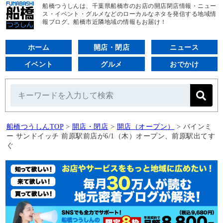
船橋つうしんは、千葉県船橋市のお店の開店閉店情報・ニュー
ス・イベント・グルメなどのローカルなネタを発信する地域情
報ブログ。船橋市近隣地域の情報もお届け！
ホーム
開店・閉店
ニュース
イベント
グルメ
おでかけ
船橋つうしんTOP
>
開店・閉店
>
開店（オープン）
>
バインミ
ー サンドイッチ 前原駅前店が6/1（木）オープン、前原駅出てす
ぐ