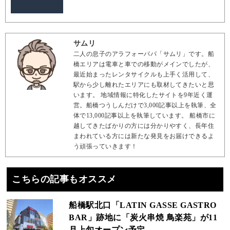
サムリ
二人の息子のアラフォーパパ「サムリ」です。船
橋エリアは電車と車での移動がメインでしたが、
最近始まったレンタサイクルも上手く活用して、
駅から少し離れたエリアにも取材してきたいと思
います。 地域情報に特化したサイトを9年近く運
営。船橋つうしんだけで3,000記事以上を執筆、全
体で13,000記事以上を執筆しています。 船橋市に
越してきたばかりの方には分かりやすく、長年住
まわれている方には新たな発見をお届けできるよ
う頑張っていきます！
こちらの記事もオススメ
船橋駅北口「LATIN GASSE GASTRO
BAR」跡地に「炭火串焼 鳥楽苑」が11
月上旬オープン予定