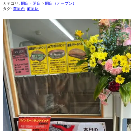
カテゴリ:
開店・閉店
>
開店（オープン）
タグ:
前原西
,
前原駅