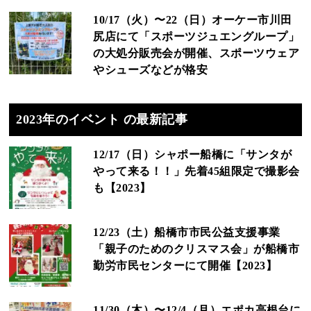
10/17（火）〜22（日）オーケー市川田
尻店にて「スポーツジュエングループ」
の大処分販売会が開催、スポーツウェア
やシューズなどが格安
2023年のイベント の最新記事
12/17（日）シャポー船橋に「サンタが
やって来る！！」先着45組限定で撮影会
も【2023】
12/23（土）船橋市市民公益支援事業
「親子のためのクリスマス会」が船橋市
勤労市民センターにて開催【2023】
11/30（木）〜12/4（月）エポカ高根台に