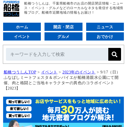
船橋つうしんは、千葉県船橋市のお店の開店閉店情報・ニュー
ス・イベント・グルメなどのローカルなネタを発信する地域情
報ブログ。船橋市近隣地域の情報もお届け！
ホーム
開店・閉店
ニュース
イベント
グルメ
おでかけ
船橋つうしんTOP
>
イベント
>
2023年のイベント
>
9/17（日）
ふなばしミートフェスタ＆ボンバイエが船橋港親水公園にて開
催、肉と格闘とご当地キャラクターの異色のコラボイベント
【2023】