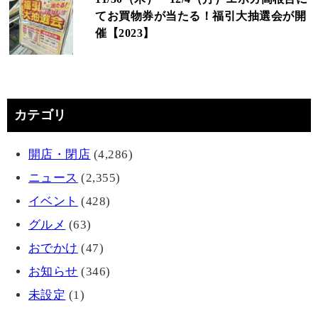
てお買物券が当たる！福引大抽選会が開
催【2023】
カテゴリ
開店・閉店
(4,286)
ニュース
(2,355)
イベント
(428)
グルメ
(63)
おでかけ
(47)
お知らせ
(346)
未設定
(1)