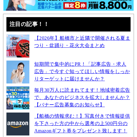
注目の記事！！
【2026年】船橋市と近隣で開催される夏ま
つり・盆踊り・花火大会まとめ
短期間で集中的にPR！「記事広告・求人
広告」で今すぐ知ってほしい情報をしっか
りターゲットに届けませんか？
毎月30万人に読まれてます！地域密着広告
で、あなたのビジネスを拡大しませんか？
【バナー広告募集のお知らせ】
【船橋の情報求む！】写真付きで情報提供
を下さった方の中から選考の上500円分の
Amazonギフト券をプレゼント致します！