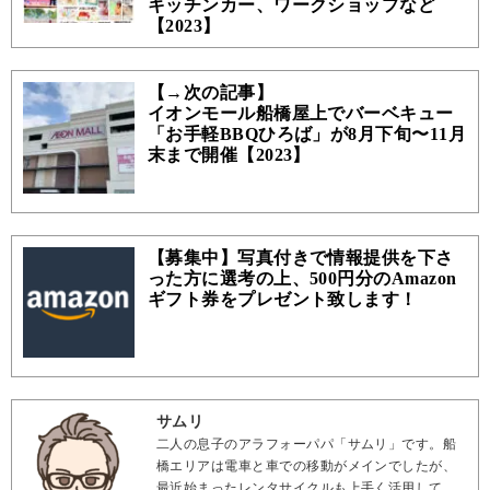
キッチンカー、ワークショップなど
【2023】
【→次の記事】
イオンモール船橋屋上でバーベキュー
「お手軽BBQひろば」が8月下旬〜11月
末まで開催【2023】
【募集中】写真付きで情報提供を下さ
った方に選考の上、500円分のAmazon
ギフト券をプレゼント致します！
サムリ
二人の息子のアラフォーパパ「サムリ」です。船
橋エリアは電車と車での移動がメインでしたが、
最近始まったレンタサイクルも上手く活用して、