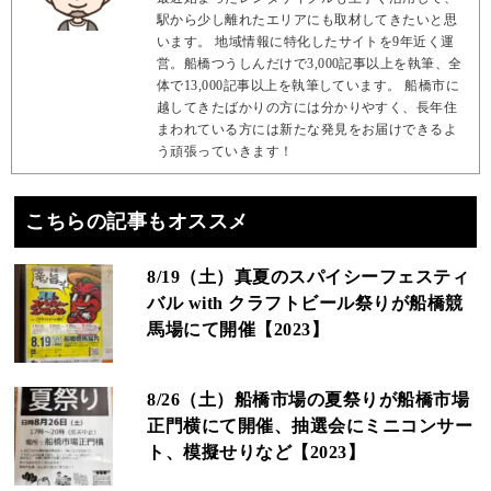
駅から少し離れたエリアにも取材してきたいと思
います。 地域情報に特化したサイトを9年近く運
営。船橋つうしんだけで3,000記事以上を執筆、全
体で13,000記事以上を執筆しています。 船橋市に
越してきたばかりの方には分かりやすく、長年住
まわれている方には新たな発見をお届けできるよ
う頑張っていきます！
こちらの記事もオススメ
8/19（土）真夏のスパイシーフェスティ
バル with クラフトビール祭りが船橋競
馬場にて開催【2023】
8/26（土）船橋市場の夏祭りが船橋市場
正門横にて開催、抽選会にミニコンサー
ト、模擬せりなど【2023】