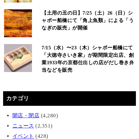
【土用の丑の日】7/25（土）26（日）シ
ャポー船橋にて「角上魚類」による「う
なぎの販売」が開催
7/15（水）〜23（木）シャポー船橋にて
「大徳寺さいき家」が期間限定出店、創
業1933年の京都仕出しの店がだし巻き弁
当などを販売
カテゴリ
開店・閉店
(4,280)
ニュース
(2,351)
イベント
(428)