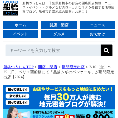
船橋つうしんは、千葉県船橋市のお店の開店閉店情報・ニュー
ス・イベント・グルメなどのローカルなネタを発信する地域情
報ブログ。船橋市近隣地域の情報もお届け！
ホーム
開店・閉店
ニュース
イベント
グルメ
おでかけ
船橋つうしんTOP
>
開店・閉店
>
期間限定出店
>
2/16（金）〜
25（日）ペリエ西船橋にて「黒猫ムギのパンケーキ」が期間限定
出店【2024】