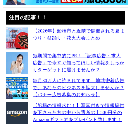
注目の記事！！
【2026年】船橋市と近隣で開催される夏ま
つり・盆踊り・花火大会まとめ
短期間で集中的にPR！「記事広告・求人
広告」で今すぐ知ってほしい情報をしっか
りターゲットに届けませんか？
毎月30万人に読まれてます！地域密着広告
で、あなたのビジネスを拡大しませんか？
【バナー広告募集のお知らせ】
【船橋の情報求む！】写真付きで情報提供
を下さった方の中から選考の上500円分の
Amazonギフト券をプレゼント致します！