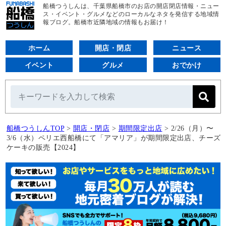
船橋つうしんは、千葉県船橋市のお店の開店閉店情報・ニュー
ス・イベント・グルメなどのローカルなネタを発信する地域情
報ブログ。船橋市近隣地域の情報もお届け！
ホーム
開店・閉店
ニュース
イベント
グルメ
おでかけ
船橋つうしんTOP
>
開店・閉店
>
期間限定出店
>
2/26（月）〜
3/6（水）ペリエ西船橋にて「アマリア」が期間限定出店、チーズ
ケーキの販売【2024】