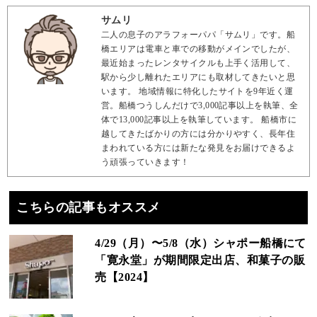
サムリ
二人の息子のアラフォーパパ「サムリ」です。船
橋エリアは電車と車での移動がメインでしたが、
最近始まったレンタサイクルも上手く活用して、
駅から少し離れたエリアにも取材してきたいと思
います。 地域情報に特化したサイトを9年近く運
営。船橋つうしんだけで3,000記事以上を執筆、全
体で13,000記事以上を執筆しています。 船橋市に
越してきたばかりの方には分かりやすく、長年住
まわれている方には新たな発見をお届けできるよ
う頑張っていきます！
こちらの記事もオススメ
4/29（月）〜5/8（水）シャポー船橋にて
「寛永堂」が期間限定出店、和菓子の販
売【2024】