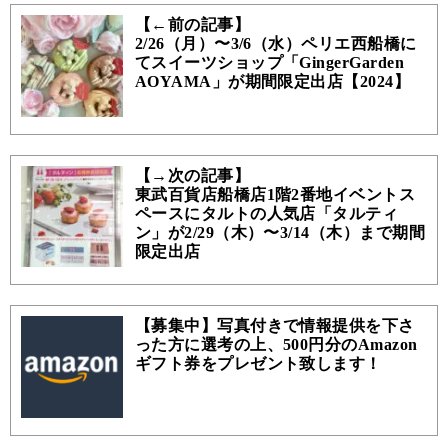
【←前の記事】
2/26（月）〜3/6（水）ペリエ西船橋に
てスイーツショップ「GingerGarden
AOYAMA」が期間限定出店【2024】
【→次の記事】
東武百貨店船橋店1階2番地イベントス
ペースにタルトの人気店「タルティ
ン」が2/29（木）〜3/14（木）まで期間
限定出店
【募集中】写真付きで情報提供を下さ
った方に選考の上、500円分のAmazon
ギフト券をプレゼント致します！