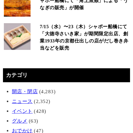
ャポー船橋にて「角上魚類」による「う
なぎの販売」が開催
7/15（水）〜23（木）シャポー船橋にて
「大徳寺さいき家」が期間限定出店、創
業1933年の京都仕出しの店がだし巻き弁
当などを販売
カテゴリ
開店・閉店
(4,283)
ニュース
(2,352)
イベント
(428)
グルメ
(63)
おでかけ
(47)