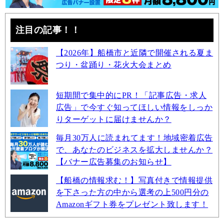
注目の記事！！
【2026年】船橋市と近隣で開催される夏ま
つり・盆踊り・花火大会まとめ
短期間で集中的にPR！「記事広告・求人
広告」で今すぐ知ってほしい情報をしっか
りターゲットに届けませんか？
毎月30万人に読まれてます！地域密着広告
で、あなたのビジネスを拡大しませんか？
【バナー広告募集のお知らせ】
【船橋の情報求む！】写真付きで情報提供
を下さった方の中から選考の上500円分の
Amazonギフト券をプレゼント致します！