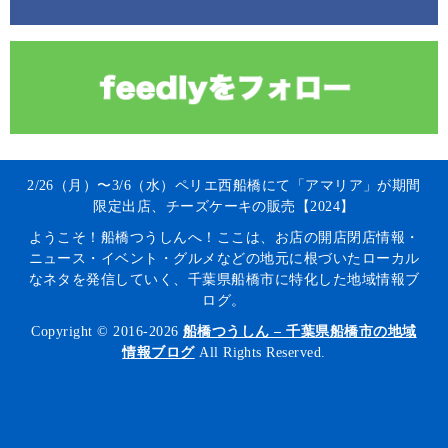
2/26（月）〜3/6（水）ペリエ西船橋にて「アマリア」が期間
限定出店、チーズケーキの販売【2024】
ようこそ！船橋つうしんへ！ここは、お店の開店閉店情報・
ニュース・イベント・グルメなどの地元に根づいたローカル
なネタを発信していく、千葉県船橋市に特化した地域情報ブ
ログ。
Copyright © 2016-2026
船橋つうしん – 千葉県船橋市の地域
情報ブログ
All Rights Reserved.