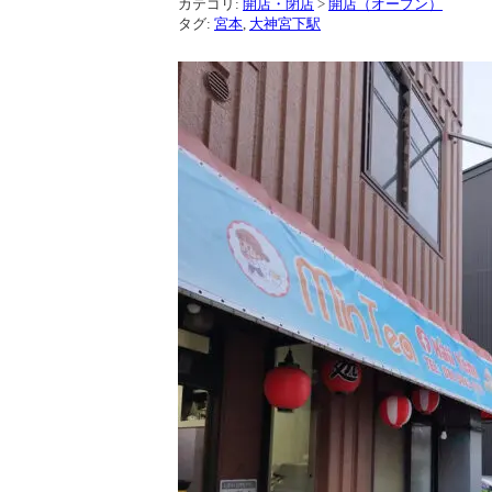
カテゴリ:
開店・閉店
>
開店（オープン）
タグ:
宮本
,
大神宮下駅