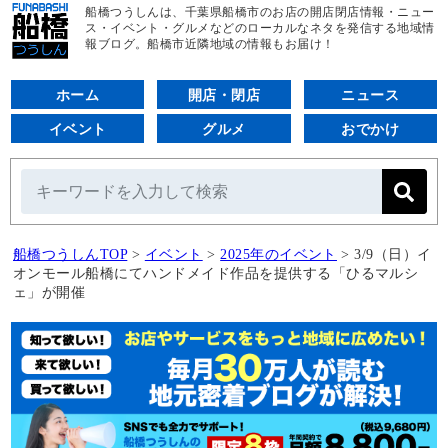
船橋つうしんは、千葉県船橋市のお店の開店閉店情報・ニュー
ス・イベント・グルメなどのローカルなネタを発信する地域情
報ブログ。船橋市近隣地域の情報もお届け！
ホーム
開店・閉店
ニュース
イベント
グルメ
おでかけ
船橋つうしんTOP
>
イベント
>
2025年のイベント
>
3/9（日）イ
オンモール船橋にてハンドメイド作品を提供する「ひるマルシ
ェ」が開催