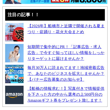
注目の記事！！
【2026年】船橋市と近隣で開催される夏ま
つり・盆踊り・花火大会まとめ
短期間で集中的にPR！「記事広告・求人
広告」で今すぐ知ってほしい情報をしっか
りターゲットに届けませんか？
毎月30万人に読まれてます！地域密着広告
で、あなたのビジネスを拡大しませんか？
【バナー広告募集のお知らせ】
【船橋の情報求む！】写真付きで情報提供
を下さった方の中から選考の上500円分の
Amazonギフト券をプレゼント致します！