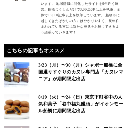
います。 地域情報に特化したサイトを9年近く運
営。船橋つうしんだけで3,000記事以上を執筆、全
体で13,000記事以上を執筆しています。 船橋市に
越してきたばかりの方には分かりやすく、長年住
まわれている方には新たな発見をお届けできるよ
う頑張っていきます！
こちらの記事もオススメ
3/23（月）〜30（月）シャポー船橋に全
国選りすぐりのカヌレ専門店「カヌレマ
ニア」が期間限定出店
8/19（火）〜24（日）東京下町谷中の人
気和菓子「谷中福丸饅頭」がイオンモー
ル船橋に期間限定出店