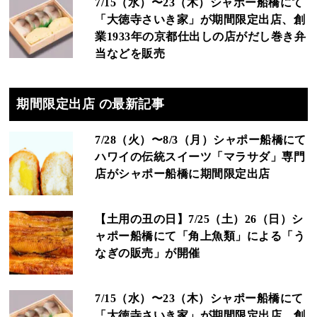
7/15（水）〜23（木）シャポー船橋にて
「大徳寺さいき家」が期間限定出店、創
業1933年の京都仕出しの店がだし巻き弁
当などを販売
期間限定出店 の最新記事
7/28（火）〜8/3（月）シャポー船橋にて
ハワイの伝統スイーツ「マラサダ」専門
店がシャポー船橋に期間限定出店
【土用の丑の日】7/25（土）26（日）シ
ャポー船橋にて「角上魚類」による「う
なぎの販売」が開催
7/15（水）〜23（木）シャポー船橋にて
「大徳寺さいき家」が期間限定出店、創