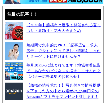
注目の記事！！
【2026年】船橋市と近隣で開催される夏ま
つり・盆踊り・花火大会まとめ
短期間で集中的にPR！「記事広告・求人
広告」で今すぐ知ってほしい情報をしっか
りターゲットに届けませんか？
毎月30万人に読まれてます！地域密着広告
で、あなたのビジネスを拡大しませんか？
【バナー広告募集のお知らせ】
【船橋の情報求む！】写真付きで情報提供
を下さった方の中から選考の上500円分の
Amazonギフト券をプレゼント致します！