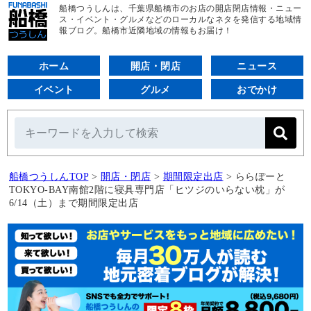
船橋つうしんは、千葉県船橋市のお店の開店閉店情報・ニュー
ス・イベント・グルメなどのローカルなネタを発信する地域情
報ブログ。船橋市近隣地域の情報もお届け！
ホーム
開店・閉店
ニュース
イベント
グルメ
おでかけ
船橋つうしんTOP
>
開店・閉店
>
期間限定出店
>
ららぽーと
TOKYO‐BAY南館2階に寝具専門店「ヒツジのいらない枕」が
6/14（土）まで期間限定出店