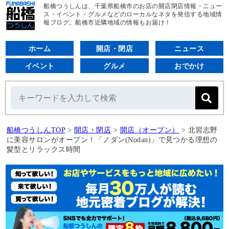
船橋つうしんは、千葉県船橋市のお店の開店閉店情報・ニュー
ス・イベント・グルメなどのローカルなネタを発信する地域情
報ブログ。船橋市近隣地域の情報もお届け！
ホーム
開店・閉店
ニュース
イベント
グルメ
おでかけ
船橋つうしんTOP
>
開店・閉店
>
開店（オープン）
>
北習志野
に美容サロンがオープン！「ノダン(Nodan)」で見つかる理想の
髪型とリラックス時間