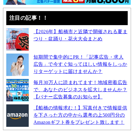
注目の記事！！
【2026年】船橋市と近隣で開催される夏ま
つり・盆踊り・花火大会まとめ
短期間で集中的にPR！「記事広告・求人
広告」で今すぐ知ってほしい情報をしっか
りターゲットに届けませんか？
毎月30万人に読まれてます！地域密着広告
で、あなたのビジネスを拡大しませんか？
【バナー広告募集のお知らせ】
【船橋の情報求む！】写真付きで情報提供
を下さった方の中から選考の上500円分の
Amazonギフト券をプレゼント致します！