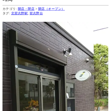
カテゴリ:
開店・閉店
>
開店（オープン）
タグ:
北習志野駅
,
習志野台