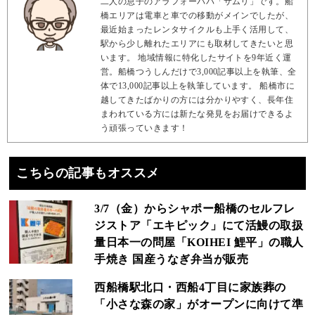
二人の息子のアラフォーパパ「サムリ」です。船
橋エリアは電車と車での移動がメインでしたが、
最近始まったレンタサイクルも上手く活用して、
駅から少し離れたエリアにも取材してきたいと思
います。 地域情報に特化したサイトを9年近く運
営。船橋つうしんだけで3,000記事以上を執筆、全
体で13,000記事以上を執筆しています。 船橋市に
越してきたばかりの方には分かりやすく、長年住
まわれている方には新たな発見をお届けできるよ
う頑張っていきます！
こちらの記事もオススメ
3/7（金）からシャポー船橋のセルフレ
ジストア「エキピック」にて活鰻の取扱
量日本一の問屋「KOIHEI 鯉平」の職人
手焼き 国産うなぎ弁当が販売
西船橋駅北口・西船4丁目に家族葬の
「小さな森の家」がオープンに向けて準