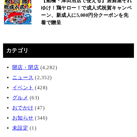
【船橋・津田沼店で使える】居酒屋それ
ゆけ！鶏ヤロー！で成人式祝賀キャンペ
ーン、新成人に5,000円分クーポンを先
着で贈呈
カテゴリ
開店・閉店
(4,282)
ニュース
(2,352)
イベント
(428)
グルメ
(63)
おでかけ
(47)
お知らせ
(346)
未設定
(1)