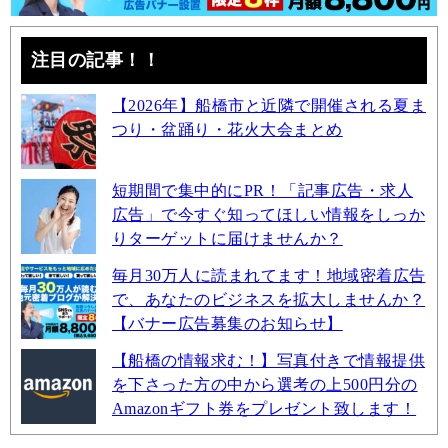
注目の記事！！
【2026年】船橋市と近隣で開催される夏ま
つり・盆踊り・花火大会まとめ
短期間で集中的にPR！「記事広告・求人
広告」で今すぐ知ってほしい情報をしっか
りターゲットに届けませんか？
毎月30万人に読まれてます！地域密着広告
で、あなたのビジネスを拡大しませんか？
【バナー広告募集のお知らせ】
【船橋の情報求む！】写真付きで情報提供
を下さった方の中から選考の上500円分の
Amazonギフト券をプレゼント致します！