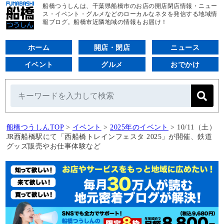
船橋つうしんは、千葉県船橋市のお店の開店閉店情報・ニュー
ス・イベント・グルメなどのローカルなネタを発信する地域情
報ブログ。船橋市近隣地域の情報もお届け！
ホーム
開店・閉店
ニュース
イベント
グルメ
おでかけ
船橋つうしんTOP
>
イベント
>
2025年のイベント
>
10/11（土）
JR西船橋駅にて「西船橋トレインフェスタ 2025」が開催、鉄道
グッズ販売やお仕事体験など