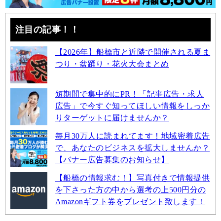
注目の記事！！
【2026年】船橋市と近隣で開催される夏ま
つり・盆踊り・花火大会まとめ
短期間で集中的にPR！「記事広告・求人
広告」で今すぐ知ってほしい情報をしっか
りターゲットに届けませんか？
毎月30万人に読まれてます！地域密着広告
で、あなたのビジネスを拡大しませんか？
【バナー広告募集のお知らせ】
【船橋の情報求む！】写真付きで情報提供
を下さった方の中から選考の上500円分の
Amazonギフト券をプレゼント致します！