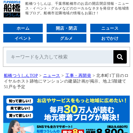
船橋つうしんは、千葉県船橋市のお店の開店閉店情報・ニュー
ス・イベント・グルメなどのローカルなネタを発信する地域情
報ブログ。船橋市近隣地域の情報もお届け！
ホーム
開店・閉店
ニュース
イベント
グルメ
おでかけ
船橋つうしんTOP
>
ニュース
>
工事・再開発
>
北本町1丁目のロ
イヤルホスト跡地にマンションの建築計画が掲示、地上5階建て
51戸を予定