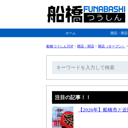
ホーム
開店・閉店
船橋つうしんTOP
>
開店・閉店
>
開店（オープン）
注目の記事！！
【2026年】船橋市