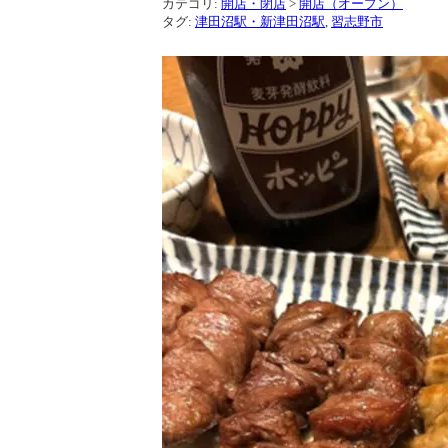
カテゴリ:
開店・閉店
>
開店（オープン）
タグ:
津田沼駅・新津田沼駅
,
習志野市