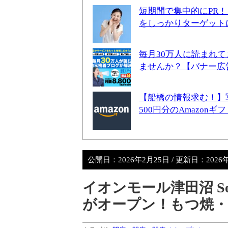
短期間で集中的にPR
をしっかりターゲット
毎月30万人に読まれ
ませんか？【バナー広
【船橋の情報求む！】
500円分のAmazon
公開日：
2026年2月25日
/ 更新日：
2026
イオンモール津田沼 So
がオープン！もつ焼・