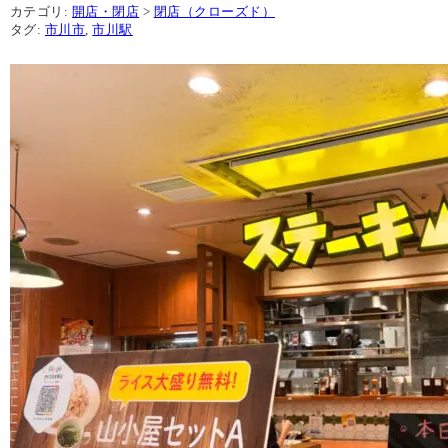
カテゴリ:
開店・閉店
>
閉店（クローズド）
タグ:
市川市
,
市川駅