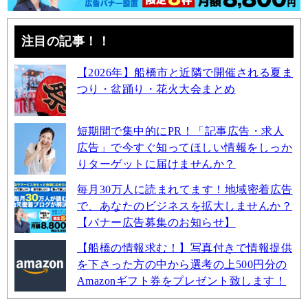
注目の記事！！
【2026年】船橋市と近隣で開催される夏ま
つり・盆踊り・花火大会まとめ
短期間で集中的にPR！「記事広告・求人
広告」で今すぐ知ってほしい情報をしっか
りターゲットに届けませんか？
毎月30万人に読まれてます！地域密着広告
で、あなたのビジネスを拡大しませんか？
【バナー広告募集のお知らせ】
【船橋の情報求む！】写真付きで情報提供
を下さった方の中から選考の上500円分の
Amazonギフト券をプレゼント致します！