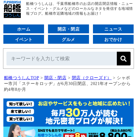
船橋つうしんは、千葉県船橋市のお店の開店閉店情報・ニュー
ス・イベント・グルメなどのローカルなネタを発信する地域情
報ブログ。船橋市近隣地域の情報もお届け！
ホーム
開店・閉店
ニュース
イベント
グルメ
おでかけ
船橋つうしんTOP
>
開店・閉店
>
閉店（クローズド）
>
シャポ
ー市川「ステーキロッヂ」が6月30日閉店、2021年オープンから
約4年8か月