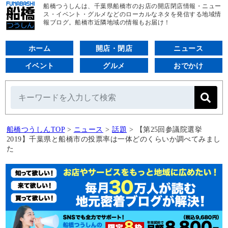
船橋つうしんは、千葉県船橋市のお店の開店閉店情報・ニュー
ス・イベント・グルメなどのローカルなネタを発信する地域情
報ブログ。船橋市近隣地域の情報もお届け！
ホーム
開店・閉店
ニュース
イベント
グルメ
おでかけ
船橋つうしんTOP
>
ニュース
>
話題
>
【第25回参議院選挙
2019】千葉県と船橋市の投票率は一体どのくらいか調べてみまし
た