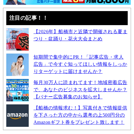
注目の記事！！
【2026年】船橋市と近隣で開催される夏ま
つり・盆踊り・花火大会まとめ
短期間で集中的にPR！「記事広告・求人
広告」で今すぐ知ってほしい情報をしっか
りターゲットに届けませんか？
毎月30万人に読まれてます！地域密着広告
で、あなたのビジネスを拡大しませんか？
【バナー広告募集のお知らせ】
【船橋の情報求む！】写真付きで情報提供
を下さった方の中から選考の上500円分の
Amazonギフト券をプレゼント致します！