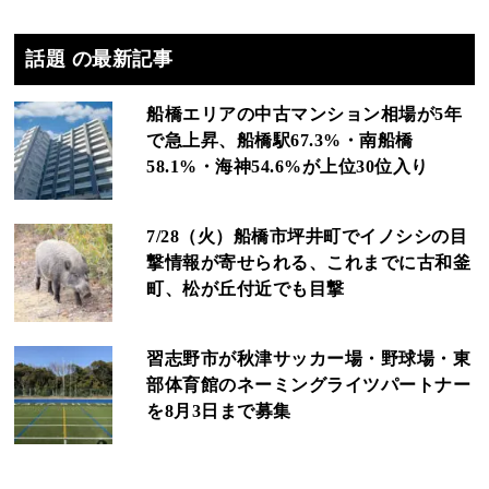
話題 の最新記事
船橋エリアの中古マンション相場が5年
で急上昇、船橋駅67.3%・南船橋
58.1%・海神54.6%が上位30位入り
7/28（火）船橋市坪井町でイノシシの目
撃情報が寄せられる、これまでに古和釜
町、松が丘付近でも目撃
習志野市が秋津サッカー場・野球場・東
部体育館のネーミングライツパートナー
を8月3日まで募集