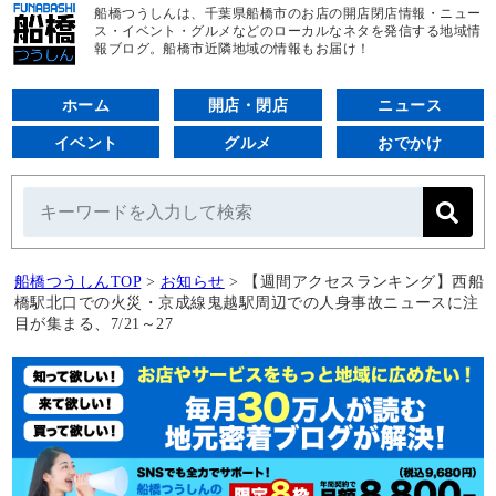
船橋つうしんは、千葉県船橋市のお店の開店閉店情報・ニュー
ス・イベント・グルメなどのローカルなネタを発信する地域情
報ブログ。船橋市近隣地域の情報もお届け！
ホーム
開店・閉店
ニュース
イベント
グルメ
おでかけ
船橋つうしんTOP
>
お知らせ
>
【週間アクセスランキング】西船
橋駅北口での火災・京成線鬼越駅周辺での人身事故ニュースに注
目が集まる、7/21～27