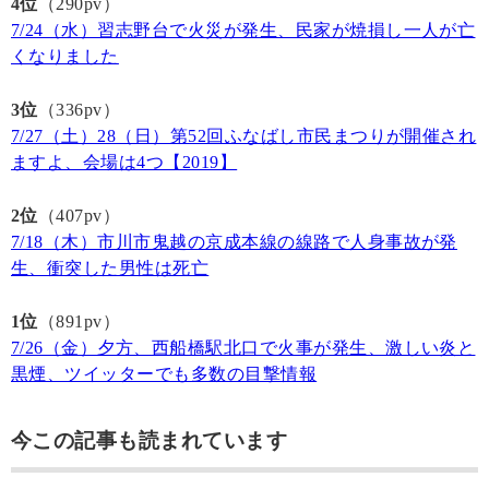
4位
（290pv）
7/24（水）習志野台で火災が発生、民家が焼損し一人が亡
くなりました
3位
（336pv）
7/27（土）28（日）第52回ふなばし市民まつりが開催され
ますよ、会場は4つ【2019】
2位
（407pv）
7/18（木）市川市鬼越の京成本線の線路で人身事故が発
生、衝突した男性は死亡
1位
（891pv）
7/26（金）夕方、西船橋駅北口で火事が発生、激しい炎と
黒煙、ツイッターでも多数の目撃情報
今この記事も読まれています