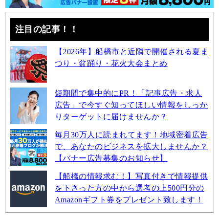
注目の記事！！
【2026年】船橋市と近隣で開催される夏ま
つり・盆踊り・花火大会まとめ
短期間で集中的にPR！「記事広告・求人
広告」で今すぐ知ってほしい情報をしっか
りターゲットに届けませんか？
毎月30万人に読まれてます！地域密着広告
で、あなたのビジネスを拡大しませんか？
【バナー広告募集のお知らせ】
【船橋の情報求む！】写真付きで情報提供
を下さった方の中から選考の上500円分の
Amazonギフト券をプレゼント致します！