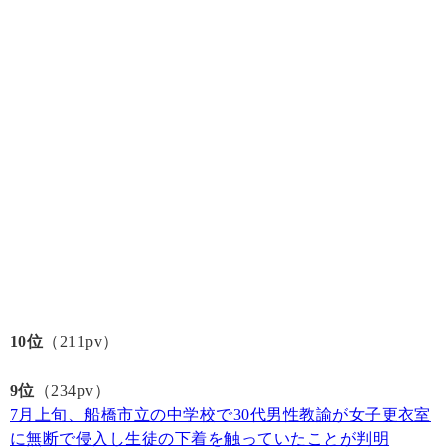
10位
（211pv）
9位
（234pv）
7月上旬、船橋市立の中学校で30代男性教諭が女子更衣室
に無断で侵入し生徒の下着を触っていたことが判明