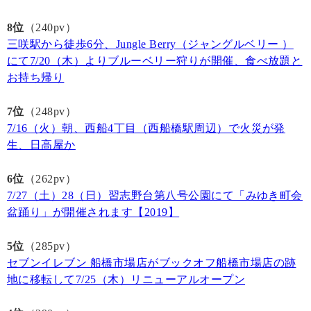
8位
（240pv）
三咲駅から徒歩6分、Jungle Berry（ジャングルベリー ）
にて7/20（木）よりブルーベリー狩りが開催、食べ放題と
お持ち帰り
7位
（248pv）
7/16（火）朝、西船4丁目（西船橋駅周辺）で火災が発
生、日高屋か
6位
（262pv）
7/27（土）28（日）習志野台第八号公園にて「みゆき町会
盆踊り」が開催されます【2019】
5位
（285pv）
セブンイレブン 船橋市場店がブックオフ船橋市場店の跡
地に移転して7/25（木）リニューアルオープン