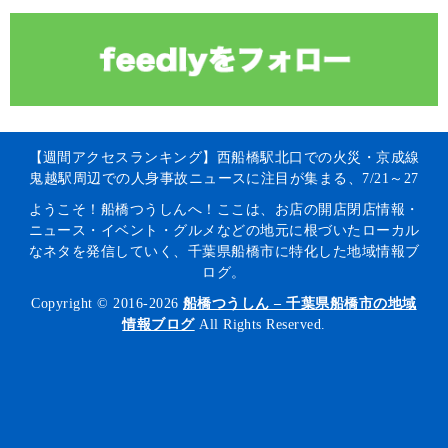
【週間アクセスランキング】西船橋駅北口での火災・京成線
鬼越駅周辺での人身事故ニュースに注目が集まる、7/21～27
ようこそ！船橋つうしんへ！ここは、お店の開店閉店情報・
ニュース・イベント・グルメなどの地元に根づいたローカル
なネタを発信していく、千葉県船橋市に特化した地域情報ブ
ログ。
Copyright © 2016-2026
船橋つうしん – 千葉県船橋市の地域
情報ブログ
All Rights Reserved.