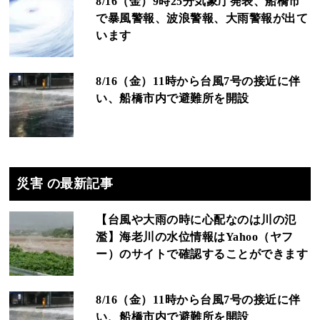
8/16（金）9時25分気象庁発表、船橋市
で暴風警報、波浪警報、大雨警報が出て
います
8/16（金）11時から台風7号の接近に伴
い、船橋市内で避難所を開設
災害 の最新記事
【台風や大雨の時に心配なのは川の氾
濫】海老川の水位情報はYahoo（ヤフ
ー）のサイトで確認することができます
8/16（金）11時から台風7号の接近に伴
い、船橋市内で避難所を開設