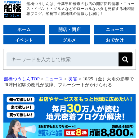
船橋つうしんは、千葉県船橋市のお店の開店閉店情報・ニュー
ス・イベント・グルメなどのローカルなネタを発信する地域情
報ブログ。船橋市近隣地域の情報もお届け！
ホーム
開店・閉店
ニュース
イベント
グルメ
おでかけ
船橋つうしんTOP
>
ニュース
>
災害
>
10/25（金）大雨の影響で
JR津田沼駅の改札が故障、ブルーシートがかけられる