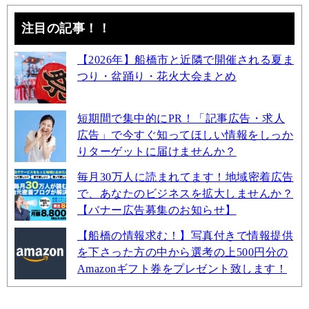
注目の記事！！
【2026年】船橋市と近隣で開催される夏ま
つり・盆踊り・花火大会まとめ
短期間で集中的にPR！「記事広告・求人
広告」で今すぐ知ってほしい情報をしっか
りターゲットに届けませんか？
毎月30万人に読まれてます！地域密着広告
で、あなたのビジネスを拡大しませんか？
【バナー広告募集のお知らせ】
【船橋の情報求む！】写真付きで情報提供
を下さった方の中から選考の上500円分の
Amazonギフト券をプレゼント致します！