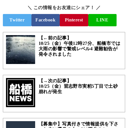
＼ この情報をお友達にシェア！ ／
Twitter
Facebook
Pinterest
LINE
【←前の記事】
10/25（金）午後12時27分、船橋市では
大雨の影響で警戒レベル4 避難勧告が
発令されました
【→次の記事】
10/25（金）習志野市実籾5丁目で土砂
崩れが発生
【募集中】写真付きで情報提供を下さ