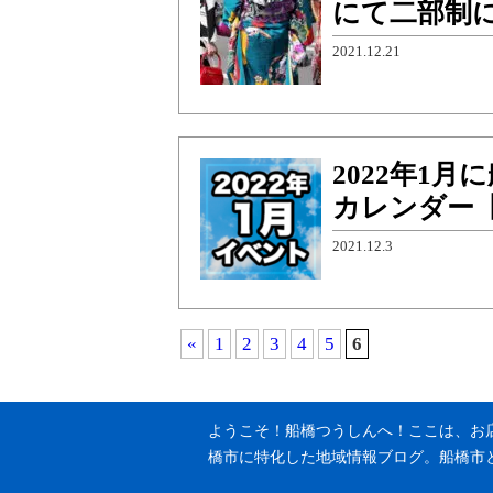
にて二部制に
2021.12.21
2022年1
カレンダー
2021.12.3
«
1
2
3
4
5
6
ようこそ！船橋つうしんへ！ここは、お
橋市に特化した地域情報ブログ。船橋市