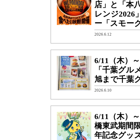
店」と「本
レンジ202
ー「スモー
2026.6.12
6/11（木
「千葉グル
旭まで千葉
2026.6.10
6/11（木）
橋東武期間限
年記念グッ