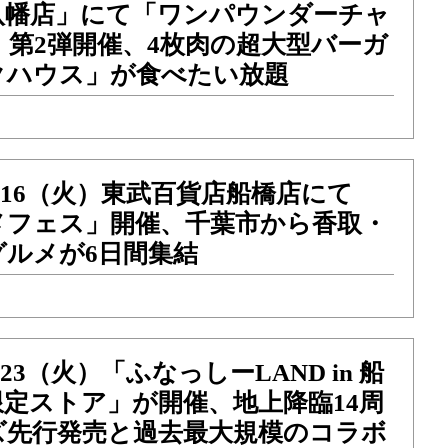
八幡店」にて「ワンパウンダーチャ
6」第2弾開催、4枚肉の超大型バーガ
クハウス」が食べたい放題
）～16（火）東武百貨店船橋店にて
メフェス」開催、千葉市から香取・
グルメが6日間集結
～23（火）「ふなっしーLAND in 船
定ストア」が開催、地上降臨14周
ズ先行発売と過去最大規模のコラボ