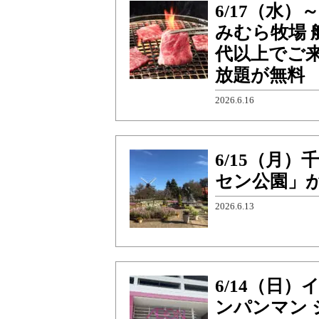
6/17（水
みむら牧場 
代以上でご
放題が無料
2026.6.16
6/15（月
セン公園」
2026.6.13
6/14（日
ンパンマン