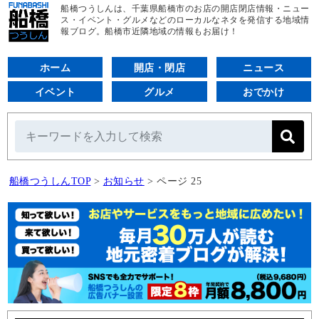
船橋つうしんは、千葉県船橋市のお店の開店閉店情報・ニュー
ス・イベント・グルメなどのローカルなネタを発信する地域情
報ブログ。船橋市近隣地域の情報もお届け！
ホーム
開店・閉店
ニュース
イベント
グルメ
おでかけ
船橋つうしんTOP
>
お知らせ
>
ページ 25