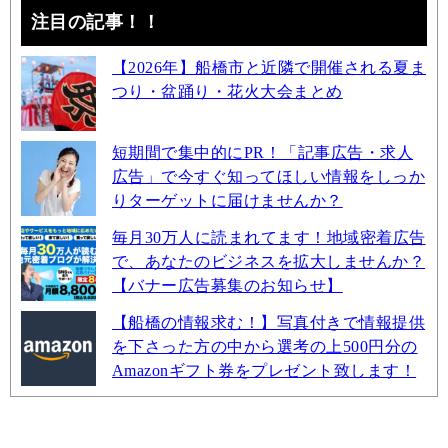
注目の記事！！
【2026年】船橋市と近隣で開催される夏ま
つり・盆踊り・花火大会まとめ
短期間で集中的にPR！「記事広告・求人
広告」で今すぐ知ってほしい情報をしっか
りターゲットに届けませんか？
毎月30万人に読まれてます！地域密着広告
で、あなたのビジネスを拡大しませんか？
【バナー広告募集のお知らせ】
【船橋の情報求む！】写真付きで情報提供
を下さった方の中から選考の上500円分の
Amazonギフト券をプレゼント致します！