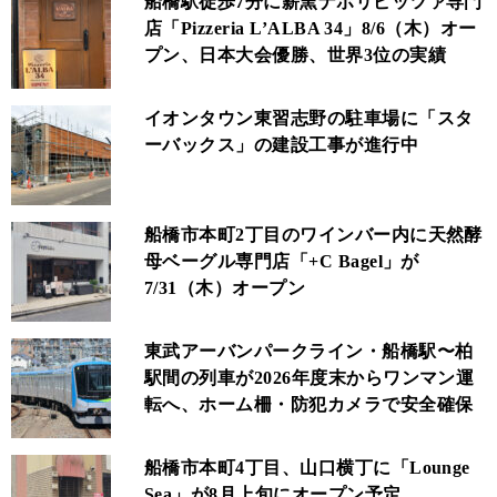
船橋駅徒歩7分に薪窯ナポリピッツァ専門
店「Pizzeria L’ALBA 34」8/6（木）オー
プン、日本大会優勝、世界3位の実績
イオンタウン東習志野の駐車場に「スタ
ーバックス」の建設工事が進行中
船橋市本町2丁目のワインバー内に天然酵
母ベーグル専門店「+C Bagel」が
7/31（木）オープン
東武アーバンパークライン・船橋駅〜柏
駅間の列車が2026年度末からワンマン運
転へ、ホーム柵・防犯カメラで安全確保
船橋市本町4丁目、山口横丁に「Lounge
Sea」が8月上旬にオープン予定