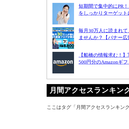
短期間で集中的にPR
をしっかりターゲット
毎月30万人に読まれ
ませんか？【バナー広
【船橋の情報求む！】
500円分のAmazon
月間アクセスランキング - 
ここはタグ「月間アクセスランキング