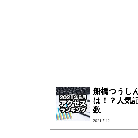
船橋つうしん
は！？人気
数
2021.7.12